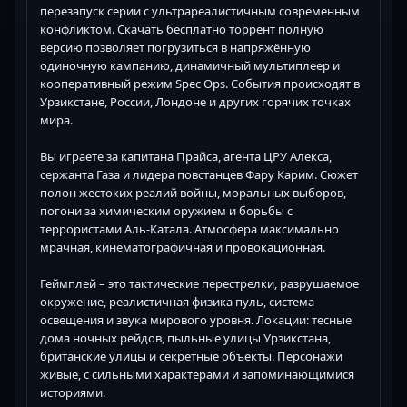
перезапуск серии с ультрареалистичным современным
конфликтом. Скачать бесплатно торрент полную
версию позволяет погрузиться в напряжённую
одиночную кампанию, динамичный мультиплеер и
кооперативный режим Spec Ops. События происходят в
Урзикстане, России, Лондоне и других горячих точках
мира.
Вы играете за капитана Прайса, агента ЦРУ Алекса,
сержанта Газа и лидера повстанцев Фару Карим. Сюжет
полон жестоких реалий войны, моральных выборов,
погони за химическим оружием и борьбы с
террористами Аль-Катала. Атмосфера максимально
мрачная, кинематографичная и провокационная.
Геймплей – это тактические перестрелки, разрушаемое
окружение, реалистичная физика пуль, система
освещения и звука мирового уровня. Локации: тесные
дома ночных рейдов, пыльные улицы Урзикстана,
британские улицы и секретные объекты. Персонажи
живые, с сильными характерами и запоминающимися
историями.