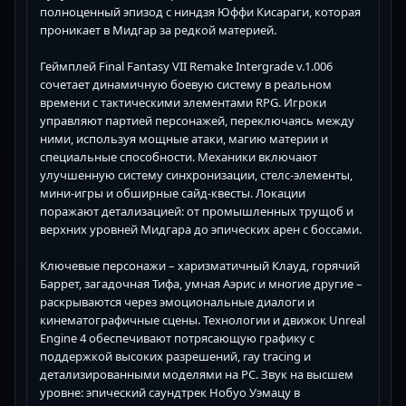
полноценный эпизод с ниндзя Юффи Кисараги, которая
проникает в Мидгар за редкой материей.
Геймплей Final Fantasy VII Remake Intergrade v.1.006
сочетает динамичную боевую систему в реальном
времени с тактическими элементами RPG. Игроки
управляют партией персонажей, переключаясь между
ними, используя мощные атаки, магию материи и
специальные способности. Механики включают
улучшенную систему синхронизации, стелс-элементы,
мини-игры и обширные сайд-квесты. Локации
поражают детализацией: от промышленных трущоб и
верхних уровней Мидгара до эпических арен с боссами.
Ключевые персонажи – харизматичный Клауд, горячий
Баррет, загадочная Тифа, умная Аэрис и многие другие –
раскрываются через эмоциональные диалоги и
кинематографичные сцены. Технологии и движок Unreal
Engine 4 обеспечивают потрясающую графику с
поддержкой высоких разрешений, ray tracing и
детализированными моделями на PC. Звук на высшем
уровне: эпический саундтрек Нобуо Уэмацу в