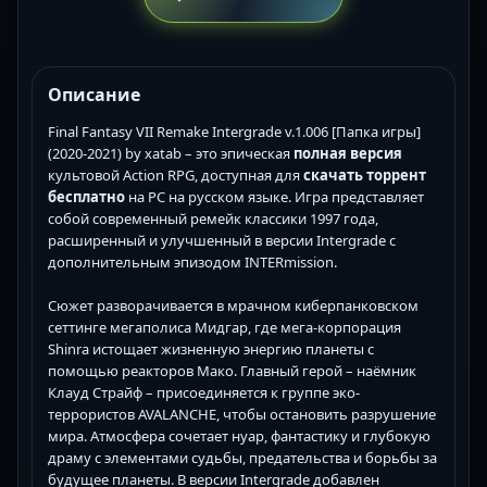
Описание
Final Fantasy VII Remake Intergrade v.1.006 [Папка игры]
(2020-2021) by xatab – это эпическая
полная версия
культовой Action RPG, доступная для
скачать торрент
бесплатно
на PC на русском языке. Игра представляет
собой современный ремейк классики 1997 года,
расширенный и улучшенный в версии Intergrade с
дополнительным эпизодом INTERmission.
Сюжет разворачивается в мрачном киберпанковском
сеттинге мегаполиса Мидгар, где мега-корпорация
Shinra истощает жизненную энергию планеты с
помощью реакторов Мако. Главный герой – наёмник
Клауд Страйф – присоединяется к группе эко-
террористов AVALANCHE, чтобы остановить разрушение
мира. Атмосфера сочетает нуар, фантастику и глубокую
драму с элементами судьбы, предательства и борьбы за
будущее планеты. В версии Intergrade добавлен