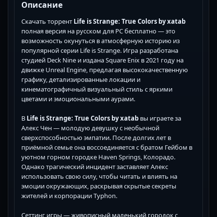
Описание
Скачать торрент
Life is Strange: True Colors by xatab
полная версия на русском для PC бесплатно — это
возможность окунуться в атмосферную историю из
популярной серии Life is Strange. Игра разработана
студией Deck Nine и издана Square Enix в 2021 году на
движке Unreal Engine, предлагая высококачественную
графику, детализированные локации и
кинематографичный визуальный стиль с яркими
цветами и эмоциональными аурами.
В
Life is Strange: True Colors by xatab
вы играете за
Алекс Чен — молодую девушку с необычной
сверхспособностью эмпатии. После долгих лет в
приёмной семье она воссоединяется с братом Гейбом в
уютном горном городке Haven Springs, Колорадо.
Однако трагический инцидент заставляет Алекс
использовать свою силу, чтобы читать и влиять на
эмоции окружающих, раскрывая скрытые секреты
жителей и корпорации Typhon.
Сеттинг игры — живописный маленький городок с