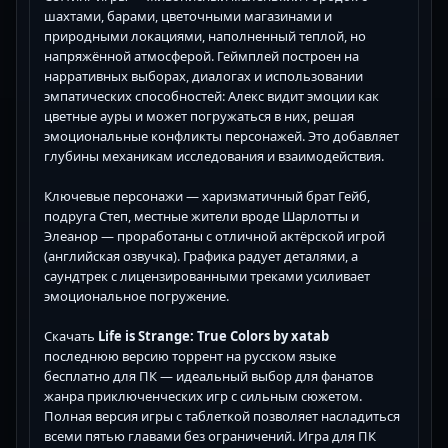
шахтами, барами, цветочными магазинами и
природными локациями, наполненный теплой, но
напряжённой атмосферой. Геймплей построен на
нарративных выборах, диалогах и использовании
эмпатических способностей: Алекс видит эмоции как
цветные ауры и может погружаться в них, решая
эмоциональные конфликты персонажей. Это добавляет
глубины механикам исследования и взаимодействия.
Ключевые персонажи — харизматичный брат Гейб,
подруга Степ, местные жители вроде Шарлотты и
Элеанор — проработаны с отличной актёрской игрой
(английская озвучка). Графика радует деталями, а
саундтрек с лицензированными треками усиливает
эмоциональное погружение.
Скачать
Life is Strange: True Colors by xatab
последнюю версию торрент на русском языке
бесплатно для ПК — идеальный выбор для фанатов
жанра приключенческих игр с сильным сюжетом.
Полная версия игры с таблеткой позволяет насладиться
всеми пятью главами без ограничений. Игра для ПК