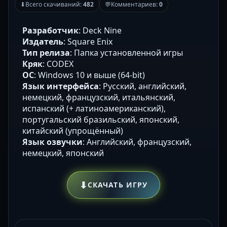
⬇
Всего скачиваний:
482
💬
Комментариев:
0
Разработчик
: Deck Nine
Издатель
: Square Enix
Тип релиза
: Папка установленной игры
Кряк
: CODEX
ОС
: Windows 10 и выше (64-bit)
Язык интерфейса
: Русский, английский,
немецкий, французский, итальянский,
испанский (+ латиноамериканский),
португальский бразильский, японский,
китайский (упрощённый)
Язык озвучки
: Английский, французский,
немецкий, японский
⬇
СКАЧАТЬ ИГРУ