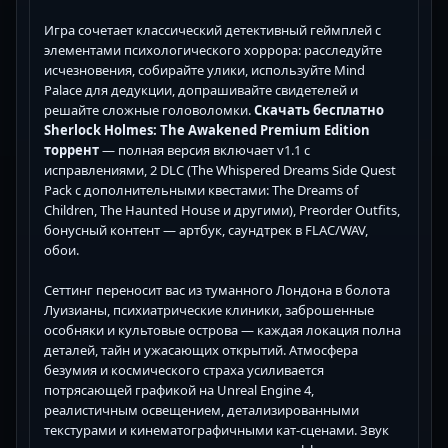
Игра сочетает классический детективный геймплей с
элементами психологического хоррора: расследуйте
исчезновения, собирайте улики, используйте Mind
Palace для дедукции, допрашивайте свидетелей и
решайте сложные головоломки.
Скачать бесплатно
Sherlock Holmes: The Awakened Premium Edition
торрент
— полная версия включает v1.1 с
исправлениями, 2 DLC (The Whispered Dreams Side Quest
Pack с дополнительными квестами: The Dreams of
Children, The Haunted House и другими), Preorder Outfits,
бонусный контент — артбук, саундтрек в FLAC/WAV,
обои.
Сеттинг переносит вас из туманного Лондона в болота
Луизианы, психиатрические клиники, заброшенные
особняки и культовые острова — каждая локация полна
деталей, тайн и ужасающих открытий. Атмосфера
безумия и космического страха усиливается
потрясающей графикой на Unreal Engine 4,
реалистичным освещением, детализированными
текстурами и кинематографичными кат-сценами. Звук