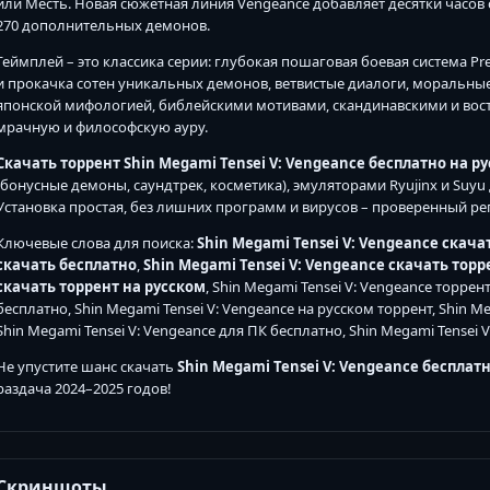
или Месть. Новая сюжетная линия Vengeance добавляет десятки часов 
270 дополнительных демонов.
Геймплей – это классика серии: глубокая пошаговая боевая система Pre
и прокачка сотен уникальных демонов, ветвистые диалоги, моральны
японской мифологией, библейскими мотивами, скандинавскими и вос
мрачную и философскую ауру.
Скачать торрент Shin Megami Tensei V: Vengeance бесплатно на р
(бонусные демоны, саундтрек, косметика), эмуляторами Ryujinx и Suyu 
Установка простая, без лишних программ и вирусов – проверенный репа
Ключевые слова для поиска:
Shin Megami Tensei V: Vengeance скача
скачать бесплатно
,
Shin Megami Tensei V: Vengeance скачать тор
скачать торрент на русском
, Shin Megami Tensei V: Vengeance торрен
бесплатно, Shin Megami Tensei V: Vengeance на русском торрент, Shin M
Shin Megami Tensei V: Vengeance для ПК бесплатно, Shin Megami Tensei V:
Не упустите шанс скачать
Shin Megami Tensei V: Vengeance бесплат
раздача 2024–2025 годов!
Скриншоты