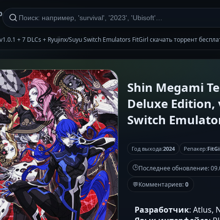
р
 v1.0.1 + 7 DLCs + Ryujinx/Suyu Switch Emulators FitGirl скачать торрент беспл
Shin Megami Ten
Deluxe Edition,
Switch Emulator
Год выхода:
2024
Репакер:
FitGi
🕒
Последнее обновление:
09.
💬
Комментариев:
0
Разработчик
: Atlus,