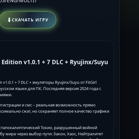
RUS/ENG/MULTI7
⬇
СКАЧАТЬ ИГРУ
Edition v1.0.1 + 7 DLC + Ryujinx/Suyu
on v1.0.1 + 7 DLC + эмуляторы Ryujinx/Suyu от FitGirl
усском языке для ПК. Последняя версия 2024 года с
ниями.
егистрации и смс – реальная возможность прямо
аксимально сжат, но сохраняет полное качество графики
стапокалиптический Токио, разрушенный войной
у мира через выбор пути: Закон, Хаос, Нейтралитет