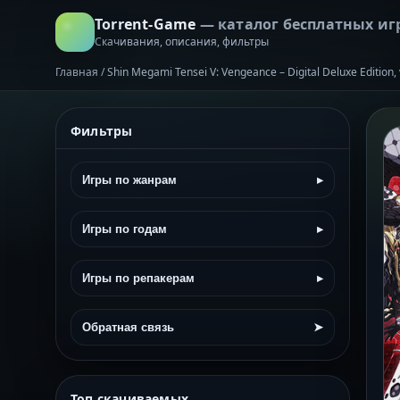
Torrent-Game
— каталог бесплатных иг
Скачивания, описания, фильтры
Главная
/
Shin Megami Tensei V: Vengeance – Digital Deluxe Edition,
Фильтры
Игры по жанрам
▸
Игры по годам
▸
Игры по репакерам
▸
Обратная связь
➤
Топ скачиваемых