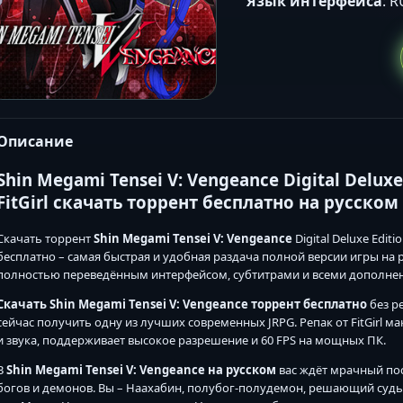
Язык интерфейса
: 
Описание
Shin Megami Tensei V: Vengeance Digital Deluxe 
FitGirl скачать торрент бесплатно на русском
Скачать торрент
Shin Megami Tensei V: Vengeance
Digital Deluxe Editi
бесплатно – самая быстрая и удобная раздача полной версии игры на р
полностью переведённым интерфейсом, субтитрами и всеми дополне
Скачать Shin Megami Tensei V: Vengeance торрент бесплатно
без р
сейчас получить одну из лучших современных JRPG. Репак от FitGirl м
и звука, поддерживает высокое разрешение и 60 FPS на мощных ПК.
В
Shin Megami Tensei V: Vengeance на русском
вас ждёт мрачный по
богов и демонов. Вы – Наахабин, полубог-полудемон, решающий судьб