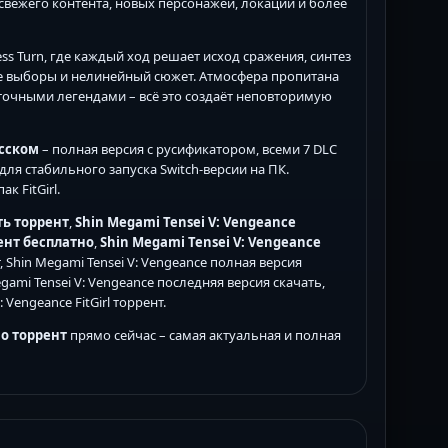
свежего контента, новых персонажей, локаций и более
ss Turn, где каждый ход решает исход сражения, синтез
е выборы и нелинейный сюжет. Атмосфера пропитана
точными легендами – всё это создаёт неповторимую
усском
– полная версия с русификатором, всеми 7 DLC
для стабильного запуска Switch-версии на ПК.
к FitGirl.
ть торрент
,
Shin Megami Tensei V: Vengeance
рент бесплатно
,
Shin Megami Tensei V: Vengeance
т, Shin Megami Tensei V: Vengeance полная версия
egami Tensei V: Vengeance последняя версия скачать,
 Vengeance FitGirl торрент.
но торрент
прямо сейчас – самая актуальная и полная