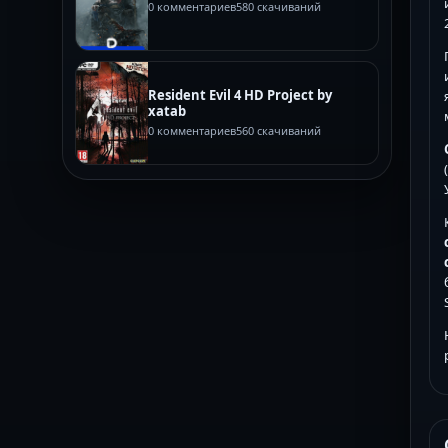
0 комментариев
580 скачиваний
Resident Evil 4 HD Project by
xatab
0 комментариев
560 скачиваний