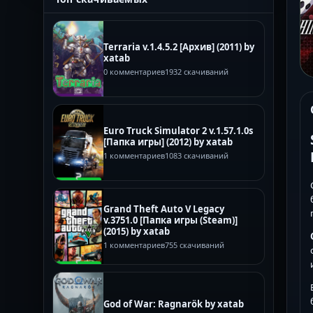
Terraria v.1.4.5.2 [Архив] (2011) by
xatab
0 комментариев
1932 скачиваний
Euro Truck Simulator 2 v.1.57.1.0s
[Папка игры] (2012) by xatab
1 комментариев
1083 скачиваний
Grand Theft Auto V Legacy
v.3751.0 [Папка игры (Steam)]
(2015) by xatab
1 комментариев
755 скачиваний
God of War: Ragnarök by xatab