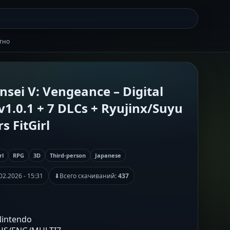
атно
sei V: Vengeance – Digital
 v1.0.1 + 7 DLCs + Ryujinx/Suyu
s FitGirl
rl
RPG
3D
Third-person
Japanese
02.2026 - 15:31
⬇
Всего скачиваний:
437
 Nintendo