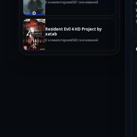
0 комментариев
581 скачиваний
Resident Evil 4 HD Project by
xatab
0 комментариев
560 скачиваний