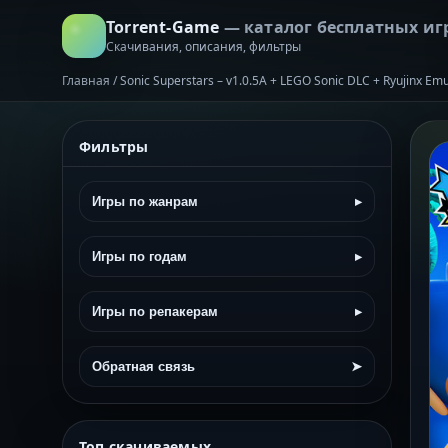
Torrent-Game
— каталог бесплатных иг
Скачивания, описания, фильтры
Главная
/
Sonic Superstars – v1.0.5A + LEGO Sonic DLC + Ryujinx Em
Фильтры
Игры по жанрам
▸
Игры по годам
▸
Игры по репакерам
▸
Обратная связь
➤
Топ скачиваемых