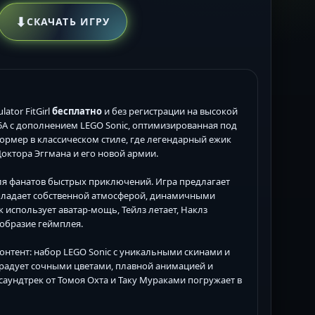
⬇
СКАЧАТЬ ИГРУ
lator FitGirl
бесплатно
и без регистрации на высокой
.5A с дополнением LEGO Sonic, оптимизированная под
атформер в классическом стиле, где легендарный ежик
Доктора Эггмана и его новой армии.
для фанатов быстрых приключений. Игра предлагает
обладает собственной атмосферой, динамичными
 использует аватар-мощь, Тейлз летает, Наклз
ообразие геймплея.
 контент: набор LEGO Sonic с уникальными скинами и
2 радует сочными цветами, плавной анимацией и
саундтрек от Томоя Охта и Таку Мураками погружает в