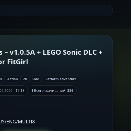
s – v1.0.5A + LEGO Sonic DLC +
r FitGirl
rl
Action
2D
Side
Platform adventure
02.2026 - 17:13
⬇
Всего скачиваний:
326
RUS/ENG/MULTI8