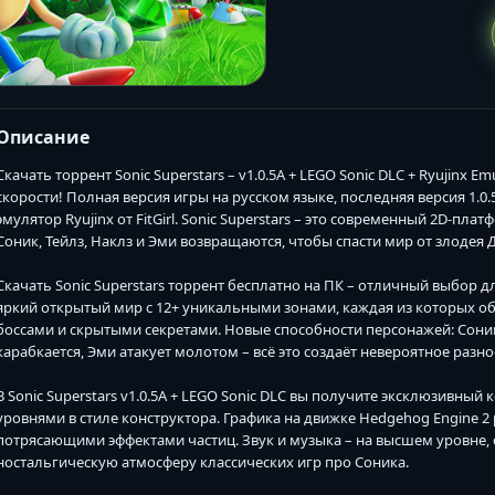
Описание
Скачать торрент Sonic Superstars – v1.0.5A + LEGO Sonic DLC + Ryujinx Emu
скорости! Полная версия игры на русском языке, последняя версия 1.0
эмулятор Ryujinx от FitGirl. Sonic Superstars – это современный 2D-пл
Соник, Тейлз, Наклз и Эми возвращаются, чтобы спасти мир от злодея 
Скачать Sonic Superstars торрент бесплатно на ПК – отличный выбор 
яркий открытый мир с 12+ уникальными зонами, каждая из которых 
боссами и скрытыми секретами. Новые способности персонажей: Соник
карабкается, Эми атакует молотом – всё это создаёт невероятное разн
В Sonic Superstars v1.0.5A + LEGO Sonic DLC вы получите эксклюзивный
уровнями в стиле конструктора. Графика на движке Hedgehog Engine 
потрясающими эффектами частиц. Звук и музыка – на высшем уровне, 
ностальгическую атмосферу классических игр про Соника.