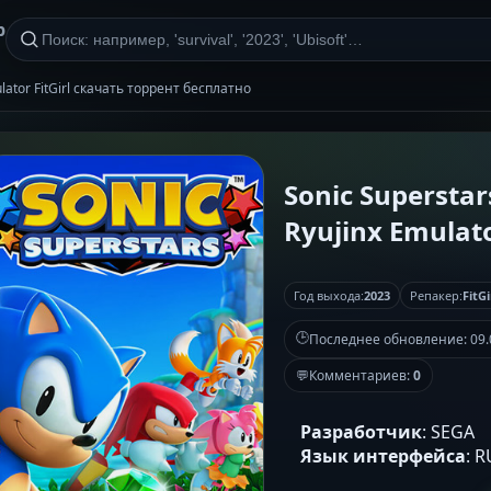
р
ulator FitGirl скачать торрент бесплатно
Sonic Superstar
Ryujinx Emulato
Год выхода:
2023
Репакер:
FitGi
🕒
Последнее обновление:
09.
💬
Комментариев:
0
Разработчик
: SEGA
Язык интерфейса
: 