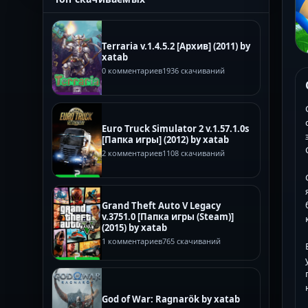
Terraria v.1.4.5.2 [Архив] (2011) by
xatab
0 комментариев
1936 скачиваний
Euro Truck Simulator 2 v.1.57.1.0s
[Папка игры] (2012) by xatab
2 комментариев
1108 скачиваний
Grand Theft Auto V Legacy
v.3751.0 [Папка игры (Steam)]
(2015) by xatab
1 комментариев
765 скачиваний
God of War: Ragnarök by xatab