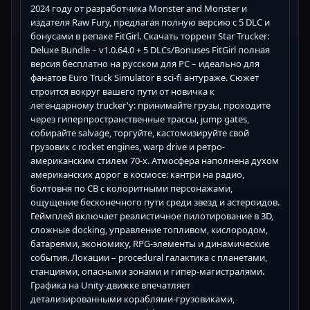
2024 году от разработчика Monster and Monster и
издателя Raw Fury, предлагая полную версию с 5 DLC и
бонусами в репаке FitGirl. Скачать торрент Star Trucker:
Deluxe Bundle – v1.0.64.0 + 5 DLCs/Bonuses FitGirl полная
версия бесплатно на русском для PC – идеально для
фанатов Euro Truck Simulator в sci-fi антураже. Сюжет
строится вокруг вашего пути от новичка к
легендарному trucker'у: принимайте грузы, проходите
через гиперпространственные трассы, jump gates,
собирайте salvage, торгуйте, кастомизируйте свой
грузовик с rocket engines, warp drive и ретро-
американским стилем 70-х. Атмосфера наполнена духом
американских дорог в космосе: кантри на радио,
болтовня по CB с колоритными персонажами,
ощущение бесконечного пути среди звезд и астероидов.
Геймплей включает реалистичное пилотирование в 3D,
сложные docking, управление топливом, кислородом,
батареями, экономику, RPG-элементы и динамические
события. Локации – procedural галактика с планетами,
станциями, опасными зонами и гипер-магистралями.
Графика на Unity-движке впечатляет
детализированными кораблями-грузовиками,