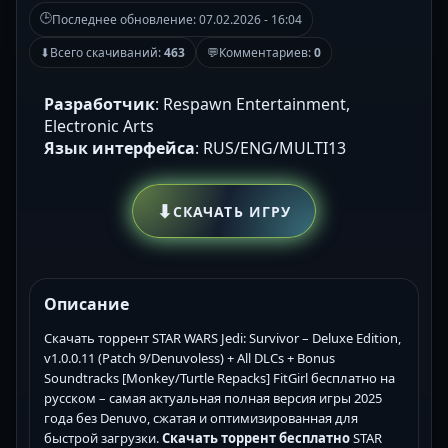
🕒
Последнее обновление:
07.02.2026 - 16:04
⬇
Всего скачиваний:
463
💬
Комментариев:
0
Разработчик
: Respawn Entertainment,
Electronic Arts
Язык интерфейса
: RUS/ENG/MULTI13
⬇
СКАЧАТЬ ИГРУ
Описание
Скачать торрент STAR WARS Jedi: Survivor – Deluxe Edition,
v1.0.0.11 (Patch 9/Denuvoless) + All DLCs + Bonus
Soundtracks [Monkey/Turtle Repacks] FitGirl бесплатно на
русском – самая актуальная полная версия игры 2025
года без Denuvo, сжатая и оптимизированная для
быстрой загрузки.
Скачать торрент бесплатно
STAR