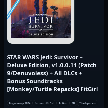
STAR WARS Jedi: Survivor –
Deluxe Edition, v1.0.0.11 (Patch
9/Denuvoless) + All DLCs +
Bonus Soundtracks
[Monkey/Turtle Repacks] FitGirl
Год выхода:
2024
Репакер:
FitGirl
Action
3D
Third-person