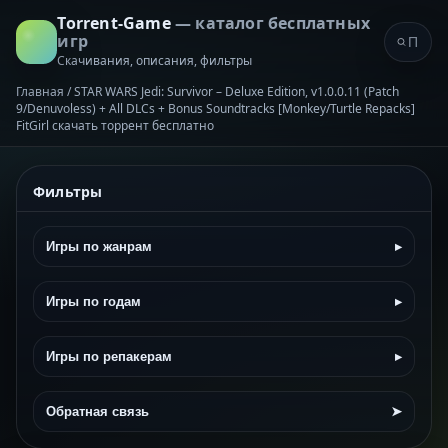
Torrent-Game
— каталог бесплатных
игр
Скачивания, описания, фильтры
Главная
/
STAR WARS Jedi: Survivor – Deluxe Edition, v1.0.0.11 (Patch
9/Denuvoless) + All DLCs + Bonus Soundtracks [Monkey/Turtle Repacks]
FitGirl скачать торрент бесплатно
Фильтры
Игры по жанрам
▸
Игры по годам
▸
Игры по репакерам
▸
Обратная связь
➤