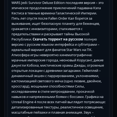
WARS Jedi: Survivor Deluxe Edition последняя версия – это
эпическое продолжение приключений падавана Кэла
Кестиса в темные времена Галактической Империи.
Пять лет спустя после Fallen Order Кал борется за
выживание, ищет безопасную планету для беженцев,
сражается с инквизиторами, сталкивается с
предательствами и раскрывает тайны Высокой
Республики.
Скачать торрент на русском
полную
версию с русским языком интерфейса и субтитрами –
идеальный вариант для фанатов Star Wars на ПК.
Атмосфера игры невероятно кинематографична:
мрачные имперские города, неоновый Корусант, дикие
джунгли Кобоха, мистические храмы Джеды, огромные
открытые локации с древними загадками. Геймплей –
динамичный экшен с паррированием, уклонениями,
кастомизацией светового меча (одно лезвие, двойное,
кроссгард), мощными способностями Силы,
исследованием в стиле метроидвании, прокачкой
навыков и напряженными боями с боссами. Графика на
Unreal Engine 4 после всех патчей выглядит потрясающе:
детализированные текстуры, реалистичное освещение,
масштабные пейзажи и плавная анимация. Звук –