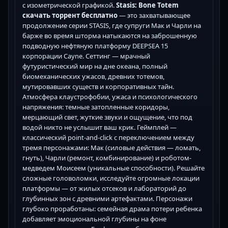
с изометрической графикой.
Stasis: Bone Totem
скачать торрент бесплатно
— это захватывающее
продолжение серии STASIS, где супруги Мак и Чарли на
барже во время шторма натыкаются на заброшенную
подводную нефтяную платформу DEEPSEA 15
корпорации Cayne. Сеттинг — мрачный
футуристический мир на дне океана, полный
биомеханических ужасов, древних тотемов,
мутировавших существ и корпоративных тайн.
Атмосфера клаустрофобии, ужаса и психологического
напряжения: темные затопленные коридоры,
мерцающий свет, жуткие звуки и ощущение, что под
водой никто не услышит ваш крик. Геймплей —
классический point-and-click с переключением между
тремя персонажами: Мак (силовые действия — ломать,
гнуть), Чарли (ремонт, комбинирование) и роботом-
медведем Моисеем (уникальные способности). Решайте
сложные головоломки, исследуйте огромные локации
платформы — от жилых отсеков и лабораторий до
глубинных зон с древними артефактами. Персонажи
глубоко проработаны: семейная драма потери ребенка
добавляет эмоциональной глубины на фоне