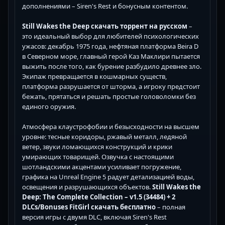
дополнениями – Siren's Rest и бонусным контентом.
Still Wakes the Deep скачать торрент на русском
–
это идеальный выбор для любителей психологических
ужасов: декабрь 1975 года, нефтяная платформа Beira D
в Северном море, главный герой Каз Маклири пытается
выжить после того, как бурение разбудило древнее зло.
Экипаж превращается в кошмарных существ,
платформа разрушается от шторма, а игроку предстоит
бежать, прятаться и решать простые головоломки без
единого оружия.
Атмосфера клаустрофобии и безысходности на высшем
уровне: тесные коридоры, ржавый металл, ледяной
ветер, звуки ломающихся конструкций и крики
умирающих товарищей. Озвучка с настоящими
шотландскими акцентами усиливает погружение,
графика на Unreal Engine 5 радует детализацией воды,
освещения и разрушающихся объектов.
Still Wakes the
Deep: The Complete Collection – v1.5 (34484) + 2
DLCs/Bonuses FitGirl скачать бесплатно
– полная
версия игры с двумя DLC, включая Siren's Rest