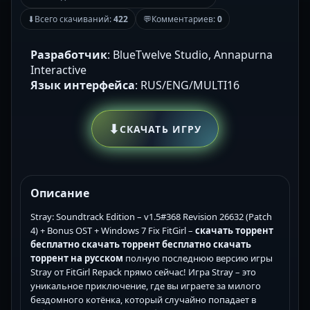
⬇
Всего скачиваний:
422
💬
Комментариев:
0
Разработчик
: BlueTwelve Studio, Annapurna
Interactive
Язык интерфейса
: RUS/ENG/MULTI16
⬇
СКАЧАТЬ ИГРУ
Описание
Stray: Soundtrack Edition – v1.5#368 Revision 26632 (Patch
4) + Bonus OST + Windows 7 Fix FitGirl –
скачать торрент
бесплатно
скачать торрент бесплатно
скачать
торрент на русском
полную последнюю версию игры
Stray от FitGirl Repack прямо сейчас! Игра Stray – это
уникальное приключение, где вы играете за милого
бездомного котёнка, который случайно попадает в