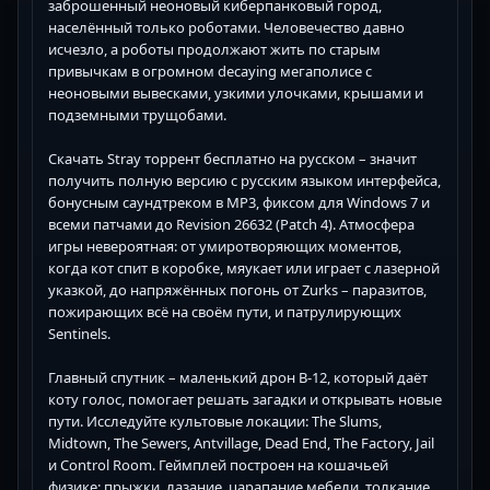
заброшенный неоновый киберпанковый город,
населённый только роботами. Человечество давно
исчезло, а роботы продолжают жить по старым
привычкам в огромном decaying мегаполисе с
неоновыми вывесками, узкими улочками, крышами и
подземными трущобами.
Скачать Stray торрент бесплатно на русском – значит
получить полную версию с русским языком интерфейса,
бонусным саундтреком в MP3, фиксом для Windows 7 и
всеми патчами до Revision 26632 (Patch 4). Атмосфера
игры невероятная: от умиротворяющих моментов,
когда кот спит в коробке, мяукает или играет с лазерной
указкой, до напряжённых погонь от Zurks – паразитов,
пожирающих всё на своём пути, и патрулирующих
Sentinels.
Главный спутник – маленький дрон B-12, который даёт
коту голос, помогает решать загадки и открывать новые
пути. Исследуйте культовые локации: The Slums,
Midtown, The Sewers, Antvillage, Dead End, The Factory, Jail
и Control Room. Геймплей построен на кошачьей
физике: прыжки, лазание, царапание мебели, толкание