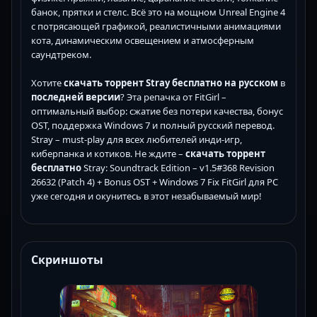
банок, прятки и стелс. Всё это на мощном Unreal Engine 4
с потрясающей графикой, реалистичными анимациями
кота, динамическим освещением и атмосферным
саундтреком.
Хотите
скачать торрент Stray
бесплатно
на русском
в
последней версии
? Эта репачка от FitGirl –
оптимальный выбор: сжатие без потери качества, бонус
OST, поддержка Windows 7 и полный русский перевод.
Stray – must-play для всех любителей инди-игр,
киберпанка и котиков. Не ждите –
скачать торрент
бесплатно
Stray: Soundtrack Edition – v1.5#368 Revision
26632 (Patch 4) + Bonus OST + Windows 7 Fix FitGirl для PC
уже сегодня и окунитесь в этот незабываемый мир!
Скриншоты