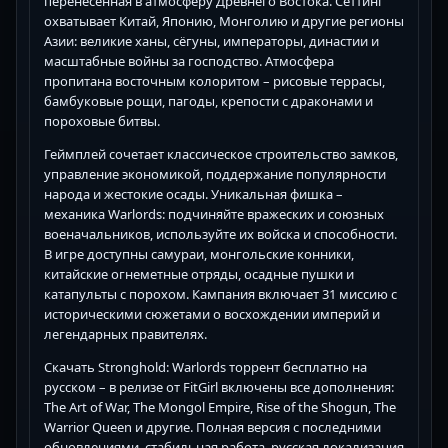
перенесенная в атмосферу Древнего Востока. Сеттинг
охватывает Китай, Японию, Монголию и другие регионы
Азии: великие ханы, сёгуны, императоры, династии и
масштабные войны за господство. Атмосфера
пропитана восточным колоритом – рисовые террасы,
бамбуковые рощи, пагоды, крепости с драконами и
пороховые битвы.
Геймплей сочетает классическое строительство замков,
управление экономикой, поддержание популярности
народа и жестокие осады. Уникальная фишка –
механика Warlords: подчиняйте вражеских и союзных
военачальников, используйте их войска и способности.
В игре доступны самураи, монгольские конники,
китайские огнеметные отряды, осадные пушки и
катапульты с порохом. Кампания включает 31 миссию с
историческими сюжетами о восхождении империй и
легендарных правителях.
Скачать Stronghold: Warlords торрент бесплатно на
русском – в релизе от FitGirl включены все дополнения:
The Art of War, The Mongol Empire, Rise of the Shogun, The
Warrior Queen и другие. Полная версия с последними
обновлениями, стабильная работа, русская локализация