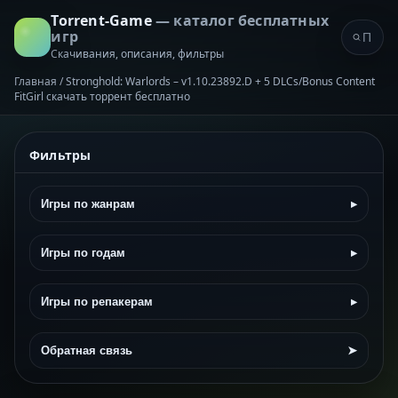
Torrent-Game
— каталог бесплатных
игр
Скачивания, описания, фильтры
Главная
/
Stronghold: Warlords – v1.10.23892.D + 5 DLCs/Bonus Content
FitGirl скачать торрент бесплатно
Фильтры
Игры по жанрам
▸
Игры по годам
▸
Игры по репакерам
▸
Обратная связь
➤