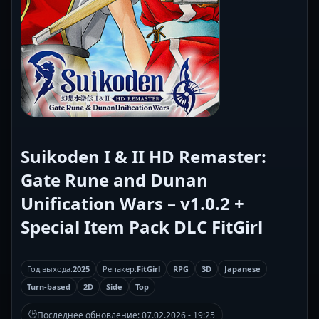
Suikoden I & II HD Remaster:
Gate Rune and Dunan
Unification Wars – v1.0.2 +
Special Item Pack DLC FitGirl
Год выхода:
2025
Репакер:
FitGirl
RPG
3D
Japanese
Turn-based
2D
Side
Top
🕒
Последнее обновление:
07.02.2026 - 19:25