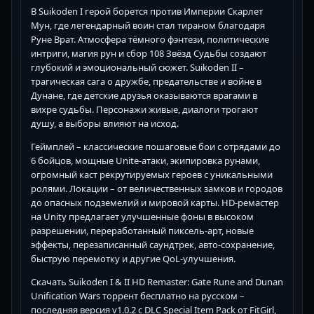
В Suikoden I герой борется против Империи Скарлет
Мун, где легендарный воин стал тираном благодаря
Руне Врат. Атмосфера тёмного фэнтези, политические
интриги, магия рун и сбор 108 Звёзд Судьбы создают
глубокий и эмоциональный сюжет. Suikoden II –
трагическая сага о дружбе, предательстве и войне в
Дунане, где детские друзья оказываются врагами в
вихре судьбы. Персонажи живые, диалоги трогают
душу, а выборы влияют на исход.
Геймплей – классические пошаговые бои с отрядами до
6 бойцов, мощные Unite-атаки, экипировка рунами,
огромный каст рекрутируемых героев с уникальными
ролями. Локации – от величественных замков и городов
до опасных подземелий и мировой карты. HD-ремастер
на Unity предлагает улучшенные фоны в высоком
разрешении, переработанный пиксель-арт, новые
эффекты, перезаписанный саундтрек, авто-сохранение,
быструю перемотку и другие QoL-улучшения.
Скачать Suikoden I & II HD Remaster: Gate Rune and Dunan
Unification Wars торрент бесплатно на русском –
последняя версия v1.0.2 с DLC Special Item Pack от FitGirl,