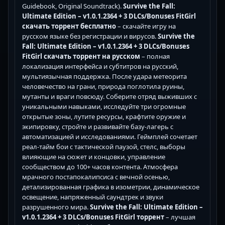
Guidebook, Original Soundtrack).
Survive the Fall:
Ultimate Edition – v1.0.1.2364 + 3 DLCs/Bonuses FitGirl
скачать торрент бесплатно
– скачайте игру на
русском языке без регистрации и вирусов.
Survive the
Fall: Ultimate Edition – v1.0.1.2364 + 3 DLCs/Bonuses
FitGirl скачать торрент на русском
– полная
локализация интерфейса и субтитров на русский,
мультиязычная поддержка. После удара метеорита
человечество на грани, природа поглотила руины,
мутанты и враги повсюду. Соберите отряд выживших с
уникальными навыками, исследуйте три огромные
открытые зоны, лутите ресурсы, крафтите оружие и
экипировку, стройте и развивайте базу-лагерь с
автоматизацией и исследованиями. Геймплей сочетает
реал-тайм бои с тактической паузой, стелс, выборы
влияющие на сюжет и концовки, управление
сообществом до 100+ часов контента. Атмосфера
мрачного постапокалипсиса с вечной осенью,
детализированная графика в изометрии, динамическое
освещение, напряженный саундтрек и звуки
разрушенного мира.
Survive the Fall: Ultimate Edition –
v1.0.1.2364 + 3 DLCs/Bonuses FitGirl торрент
– лучшая