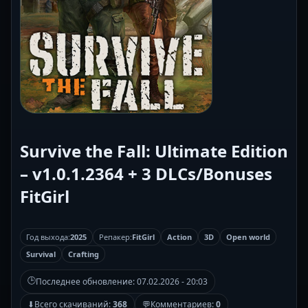
Survive the Fall: Ultimate Edition
– v1.0.1.2364 + 3 DLCs/Bonuses
FitGirl
Год выхода:
2025
Репакер:
FitGirl
Action
3D
Open world
Survival
Crafting
🕒
Последнее обновление:
07.02.2026 - 20:03
⬇
Всего скачиваний:
368
💬
Комментариев:
0