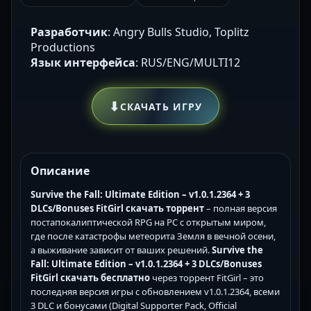
Разработчик
: Angry Bulls Studio, Toplitz
Productions
Язык интерфейса
: RUS/ENG/MULTI12
⬇
СКАЧАТЬ ИГРУ
Описание
Survive the Fall: Ultimate Edition – v1.0.1.2364 + 3
DLCs/Bonuses FitGirl скачать торрент
– полная версия
постапокалиптической RPG на PC с открытым миром,
где после катастрофы метеорита Земля в вечной осени,
а выживание зависит от ваших решений.
Survive the
Fall: Ultimate Edition – v1.0.1.2364 + 3 DLCs/Bonuses
FitGirl скачать бесплатно
через торрент FitGirl – это
последняя версия игры с обновлением v1.0.1.2364, всеми
3 DLC и бонусами (Digital Supporter Pack, Official