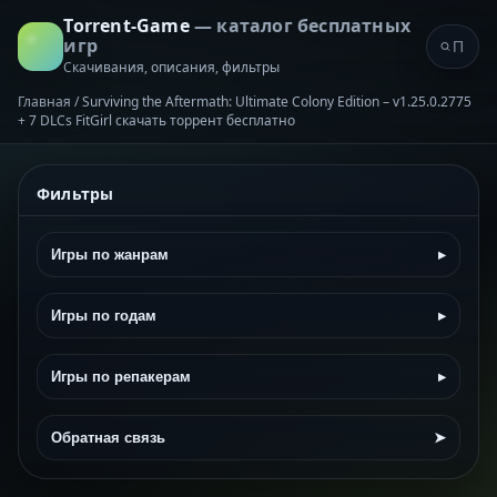
Torrent-Game
— каталог бесплатных
игр
Скачивания, описания, фильтры
Главная
/
Surviving the Aftermath: Ultimate Colony Edition – v1.25.0.2775
+ 7 DLCs FitGirl скачать торрент бесплатно
Фильтры
Игры по жанрам
▸
Игры по годам
▸
Игры по репакерам
▸
Обратная связь
➤