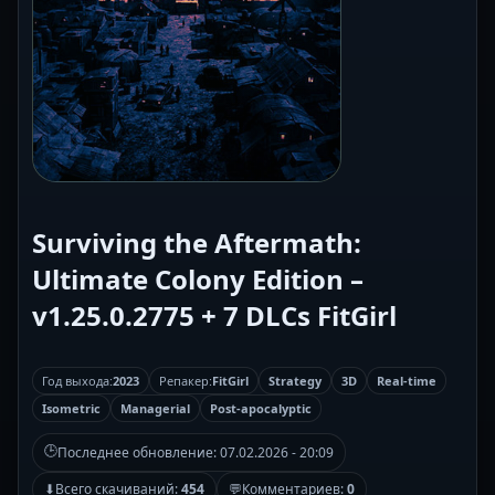
Surviving the Aftermath:
Ultimate Colony Edition –
v1.25.0.2775 + 7 DLCs FitGirl
Год выхода:
2023
Репакер:
FitGirl
Strategy
3D
Real-time
Isometric
Managerial
Post-apocalyptic
🕒
Последнее обновление:
07.02.2026 - 20:09
⬇
Всего скачиваний:
454
💬
Комментариев:
0