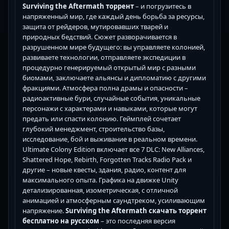
Surviving the Aftermath торрент
– и погрузитесь в
напряженный мир, где каждый день борьба за ресурсы,
защита от рейдеров, мутировавших тварей и
природных бедствий. Сюжет разворачивается в
разрушенном мире будущего: вы управляете колонией,
развиваете технологии, отправляете экспедиции в
процедурно генерируемый открытый мир с разными
биомами, заключаете альянсы и дипломатию с другими
фракциями. Атмосфера полна драмы и опасности –
радиоактивные бури, случайные события, уникальные
персонажи с характерами и навыками, которые могут
предать или спасти колонию. Геймплей сочетает
глубокий менеджмент, строительство базы,
исследование, бой и выживание в реальном времени.
Ultimate Colony Edition включает все 7 DLC: New Alliances,
Shattered Hope, Rebirth, Forgotten Tracks Radio Pack и
другие – новые квесты, здания, радио, контент для
максимального опыта. Графика на движке Unity
детализированная, изометрическая, с отличной
анимацией и атмосферным саундтреком, усиливающим
напряжение.
Surviving the Aftermath скачать торрент
бесплатно на русском
– это последняя версия