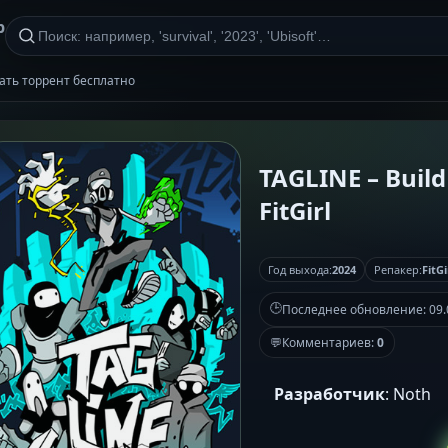
р
ачать торрент бесплатно
TAGLINE – Buil
FitGirl
Год выхода:
2024
Репакер:
FitGi
🕒
Последнее обновление:
09.
💬
Комментариев:
0
Разработчик
: Noth