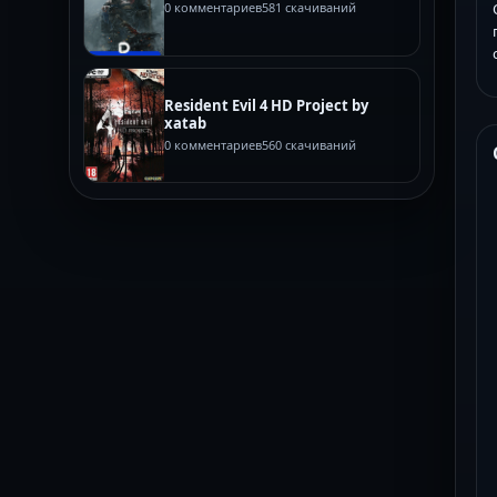
0 комментариев
581 скачиваний
Resident Evil 4 HD Project by
xatab
0 комментариев
560 скачиваний