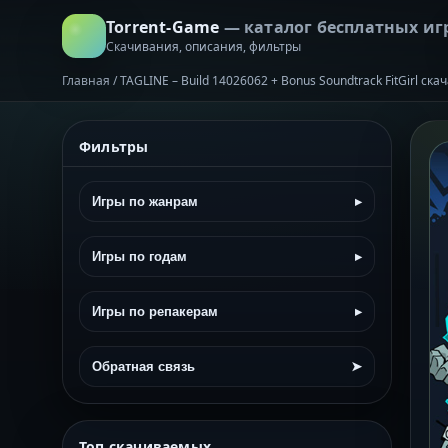
Torrent-Game
— каталог бесплатных иг
Скачивания, описания, фильтры
Главная
/
TAGLINE – Build 14026062 + Bonus Soundtrack FitGirl ск
Фильтры
Игры по жанрам
▸
Игры по годам
▸
Игры по репакерам
▸
Обратная связь
➤
Топ скачиваемых