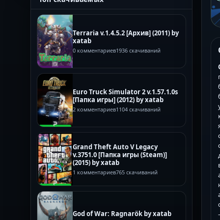
Terraria v.1.4.5.2 [Архив] (2011) by
xatab
0 комментариев
1936 скачиваний
Euro Truck Simulator 2 v.1.57.1.0s
[Папка игры] (2012) by xatab
2 комментариев
1104 скачиваний
Grand Theft Auto V Legacy
v.3751.0 [Папка игры (Steam)]
(2015) by xatab
1 комментариев
765 скачиваний
God of War: Ragnarök by xatab