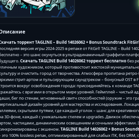
Описание
Скачать торрент TAGLINE – Build 14026062 + Bonus Soundtrack FitGi
последняя версия игры 2024-2025 в репаке от FitGirl! TAGLINE – Build 140
бесплатно – это шанс окунуться в ультрадинамичный граффити-платфо
будущего.
Скачать TAGLINE Build 14026062 торрент бесплатно
без ре
уличным художником, который противостоит жестокой муниципальной с
культуру и очистить город от творчества. Атмосфера пропитана ретро
яркими стрит-артом и пульсирующим саундтреком – бонусный OST в FL
строится вокруг освобождения города: присоединяйтесь к команде TA
сражайтесь с врагами в открытом мире уровней. Геймплей – чистый а
даши, бег по стенам, мгновенный свитч способностей (оружие – это гра
вертикальный дизайн уровней для мастерства и исследования. Локац
аллеями, скрытыми путями, где каждый уголок – шанс для креативно
на 3D-фоне, каждый с уникальным стилем и upgrades. Движок обеспечи
артом, частицами, динамическим освещением и сочными эффектами. З
синхронизированы с экшеном.
TAGLINE Build 14026062 + Bonus Sound
– это 100% lossless репак, оптимизированный для слабых ПК, без DRM, с