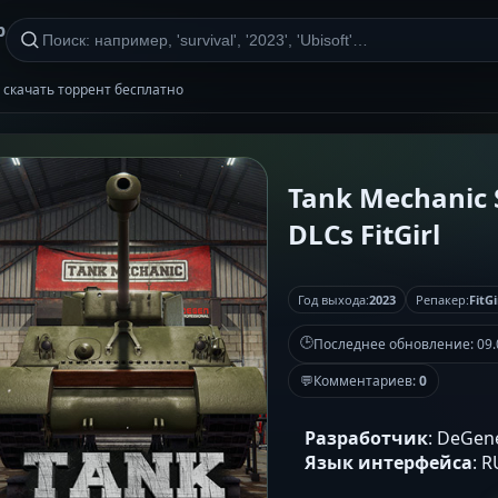
р
irl скачать торрент бесплатно
Tank Mechanic S
DLCs FitGirl
Год выхода:
2023
Репакер:
FitGi
🕒
Последнее обновление:
09.
💬
Комментариев:
0
Разработчик
: DeGen
Язык интерфейса
: 