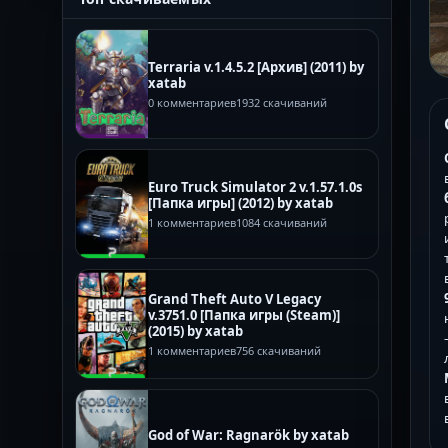
Terraria v.1.4.5.2 [Архив] (2011) by
xatab
0 комментариев
1932 скачиваний
Euro Truck Simulator 2 v.1.57.1.0s
[Папка игры] (2012) by xatab
1 комментариев
1084 скачиваний
Grand Theft Auto V Legacy
v.3751.0 [Папка игры (Steam)]
(2015) by xatab
1 комментариев
756 скачиваний
God of War: Ragnarök by xatab