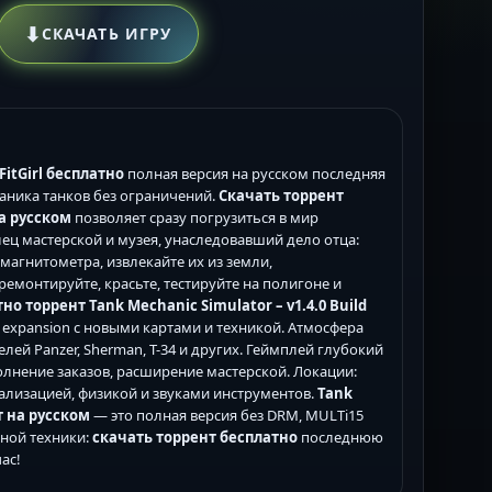
⬇
СКАЧАТЬ ИГРУ
FitGirl бесплатно
полная версия на русском последняя
аника танков без ограничений.
Скачать торрент
на русском
позволяет сразу погрузиться в мир
ец мастерской и музея, унаследовавший дело отца:
агнитометра, извлекайте их из земли,
ремонтируйте, красьте, тестируйте на полигоне и
но торрент Tank Mechanic Simulator – v1.4.0 Build
 expansion с новыми картами и техникой. Атмосфера
лей Panzer, Sherman, T-34 и других. Геймплей глубокий
лнение заказов, расширение мастерской. Локации:
тализацией, физикой и звуками инструментов.
Tank
нт на русском
— это полная версия без DRM, MULTi15
нной техники:
скачать торрент бесплатно
последнюю
ас!