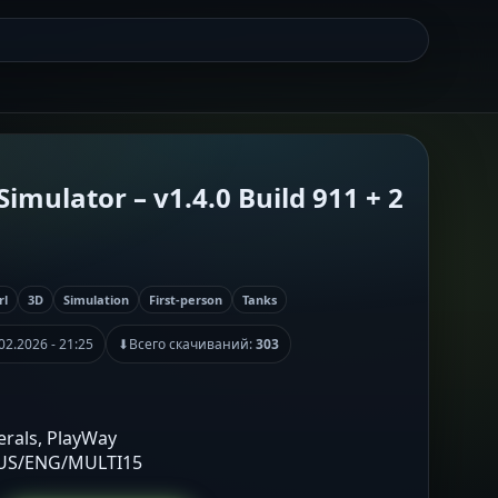
imulator – v1.4.0 Build 911 + 2
rl
3D
Simulation
First-person
Tanks
02.2026 - 21:25
⬇
Всего скачиваний:
303
erals, PlayWay
RUS/ENG/MULTI15