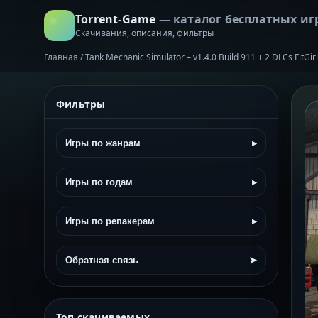
Torrent-Game
— каталог бесплатных иг
Скачивания, описания, фильтры
Главная
/
Tank Mechanic Simulator – v1.4.0 Build 911 + 2 DLCs FitG
Фильтры
Игры по жанрам
▸
Игры по годам
▸
Игры по репакерам
▸
Обратная связь
➤
Топ скачиваемых