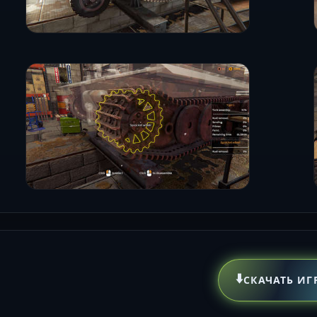
⬇️
СКАЧАТЬ ИГ