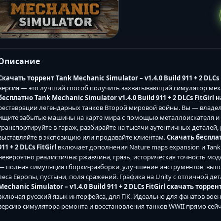
Описание
Скачать торрент Tank Mechanic Simulator – v1.4.0 Build 911 + 2 DLCs 
версия — это лучший способ получить захватывающий симулятор мех
бесплатно Tank Mechanic Simulator v1.4.0 Build 911 + 2 DLCs FitGirl 
реставрации легендарных танков Второй мировой войны. Вы — владел
ищите забытые машины на карте мира с помощью металлоискателя и м
транспортируйте в гараж, разбирайте на тысячи аутентичных деталей, 
выставляйте в экспозицию или продавайте клиентам.
Скачать бесплат
911 + 2 DLCs FitGirl
включает дополнения Nature maps expansion и Tank
невероятно реалистична: ржавчина, грязь, историческая точность моде
— полная симуляция сборки-разборки, улучшение инструментов, выпо
леса Европы, пустыни, поля сражений. Графика на Unity с отличной де
Mechanic Simulator – v1.4.0 Build 911 + 2 DLCs FitGirl скачать торре
включая русский язык интерфейса, для ПК. Идеально для фанатов вое
версию симулятора ремонта и восстановления танков WWII прямо сейч