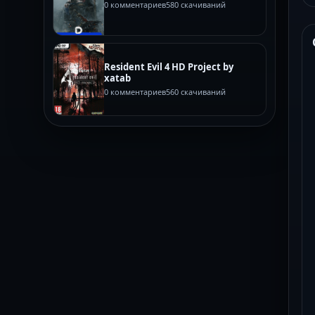
0 комментариев
580 скачиваний
Resident Evil 4 HD Project by
xatab
0 комментариев
560 скачиваний