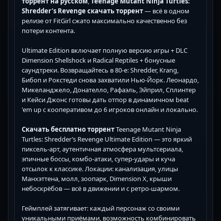
торрент на русском
,
Teenage Mutant Ninja Turtles:
Shredder’s Revenge скачать торрент
— всё в одном
релизе от FitGirl сжато максимально качественно без
потери контента.
Ultimate Edition включает полную версию игры + DLC
Dimension Shellshock и Radical Reptiles + бонусные
саундтреки. Возвращайтесь в 80-е: Shredder, Krang,
Бибоп и Рокстеди снова захватили Нью-Йорк. Леонардо,
Микеланджело, Донателло, Рафаэль, Эйприл, Сплинтер
и Кейси Джонс готовы дать отпор в динамичном beat
'em up с кооперативом до 6 игроков онлайн и локально.
Скачать бесплатно торрент
Teenage Mutant Ninja
Turtles: Shredder’s Revenge Ultimate Edition — это яркий
пиксель-арт, аутентичная атмосфера мультсериала,
эпичные боссы, комбо-атаки, супер-удары и куча
отсылок к классике. Локации: канализация, улицы
Манхэттена, молл, зоопарк, Dimension X, крыши
небоскрёбов — всё в движении и с ретро-шармом.
Геймплей затягивает: каждый персонаж со своими
уникальными приёмами, возможность комбинировать