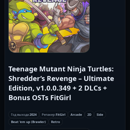
Teenage Mutant Ninja Turtles:
Shredder’s Revenge – Ultimate
Edition, v1.0.0.349 + 2 DLCs +
Bonus OSTs FitGirl
Год выхода:
2024
Репакер:
FitGirl
Arcade
2D
Side
Beat 'em up (Brawler)
Retro