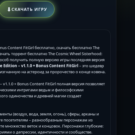
⬇
СКАЧАТЬ ИГРУ
onus Content FitGirl бесплатно, скачать бесплатно The
 скачать торрент бесплатно The Cosmic Wheel Sisterhood:
ий способ получить полную версию игры последняя версия
Edition – v1.1.0 + Bonus Content FitGirl
– это шедевр
у, изгнанную на астероид за пророчество о конце ковена.
– v1.1.0 + Bonus Content FitGirl полная версия позволяет
тическими интригами ведьм и философскими
кого одиночества и древней магии создает
енты (воздух, вода, земля, огонь), сферы, арканы и
те посетителям – разнообразным персонажам из
йте множество веток и концовок. Персонажи глубокие:
риями о депрессии, идентичности и сообществе.