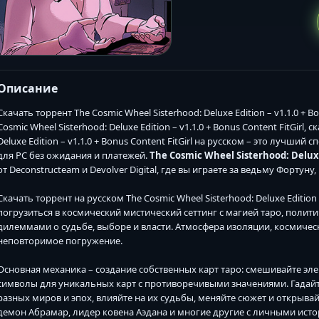
Описание
Скачать торрент The Cosmic Wheel Sisterhood: Deluxe Edition – v1.1.0 + B
Cosmic Wheel Sisterhood: Deluxe Edition – v1.1.0 + Bonus Content FitGirl,
Deluxe Edition – v1.1.0 + Bonus Content FitGirl на русском – это лучш
для PC без ожидания и платежей.
The Cosmic Wheel Sisterhood: Deluxe 
от Deconstructeam и Devolver Digital, где вы играете за ведьму Фортун
Скачать торрент на русском The Cosmic Wheel Sisterhood: Deluxe Edition 
погрузиться в космический мистический сеттинг с магией таро, поли
дилеммами о судьбе, выборе и власти. Атмосфера изоляции, космичес
неповторимое погружение.
Основная механика – создание собственных карт таро: смешивайте элем
символы для уникальных карт с противоречивыми значениями. Гадай
разных миров и эпох, влияйте на их судьбы, меняйте сюжет и открыва
демон Абрамар, лидер ковена Аэдана и многие другие с личными исто