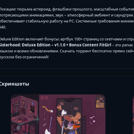
Локации: тюрьма-астероид, флэшбэки прошлого, масштабные события 
потрясающими анимациями, звук – атмосферный эмбиент и саундтрек fin
обеспечивает стабильную работу на PC. Системные требования минимальн
640.
Deluxe Edition включает бонусы: артбук 100+ страниц со скетчами и сп
Sisterhood: Deluxe Edition – v1.1.0 + Bonus Content FitGirl
– это репак 
языком и всеми обновлениями. Скачать торрент бесплатно прямо сейч
русском без ограничений!
Скриншоты