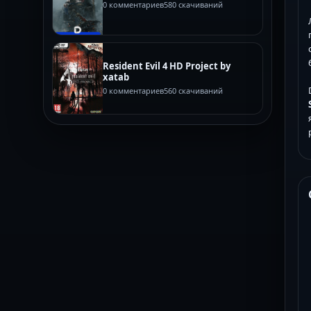
0 комментариев
580 скачиваний
Resident Evil 4 HD Project by
xatab
0 комментариев
560 скачиваний