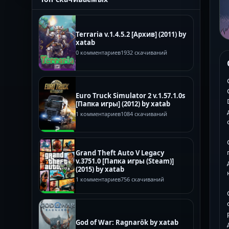
Terraria v.1.4.5.2 [Архив] (2011) by
xatab
0 комментариев
1932 скачиваний
Euro Truck Simulator 2 v.1.57.1.0s
[Папка игры] (2012) by xatab
1 комментариев
1084 скачиваний
Grand Theft Auto V Legacy
v.3751.0 [Папка игры (Steam)]
(2015) by xatab
1 комментариев
756 скачиваний
God of War: Ragnarök by xatab