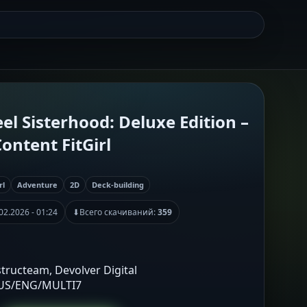
l Sisterhood: Deluxe Edition –
ontent FitGirl
rl
Adventure
2D
Deck-building
02.2026 - 01:24
⬇
Всего скачиваний:
359
tructeam, Devolver Digital
RUS/ENG/MULTI7