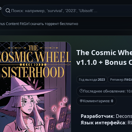
р
onus Content FitGirl скачать торрент бесплатно
The Cosmic Whee
v1.1.0 + Bonus C
Год выхода:
2023
Репакер:
FitGi
🕒
Последнее обновление:
10.
💬
Комментариев:
0
Разработчик
: Decons
Язык интерфейса
: 