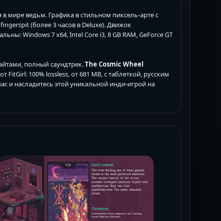
в мире ведьм. Графика в стильном пиксель-арте с
gerspit (более 3 часов в Deluxe). Движок
ы: Windows 7 x64, Intel Core i3, 8 GB RAM, GeForce GT
райтами, полный саундтрек.
The Cosmic Wheel
от FitGirl: 100% lossless, от 681 MB, с таблеткой, русским
ас и насладитесь этой уникальной инди-игрой на