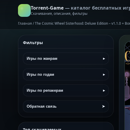
Torrent-Game
— каталог бесплатных иг
Скачивания, описания, фильтры
Главная
/
The Cosmic Wheel Sisterhood: Deluxe Edition – v1.1.0 + B
Фильтры
Игры по жанрам
▸
Игры по годам
▸
Игры по репакерам
▸
Обратная связь
➤
Топ скачиваемых