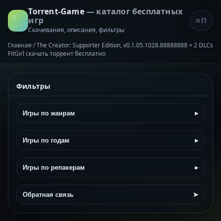
Torrent-Game
— каталог бесплатных
игр
Скачивания, описания, фильтры
Главная
/
The Creator: Supporter Edition, v0.1.05.1028.88888888 + 2 DLCs
FitGirl скачать торрент бесплатно
Фильтры
Игры по жанрам
▸
Игры по годам
▸
Игры по репакерам
▸
Обратная связь
➤