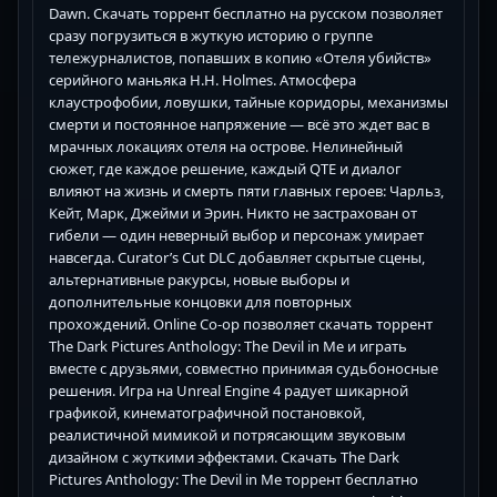
Dawn. Скачать торрент бесплатно на русском позволяет
сразу погрузиться в жуткую историю о группе
тележурналистов, попавших в копию «Отеля убийств»
серийного маньяка H.H. Holmes. Атмосфера
клаустрофобии, ловушки, тайные коридоры, механизмы
смерти и постоянное напряжение — всё это ждет вас в
мрачных локациях отеля на острове. Нелинейный
сюжет, где каждое решение, каждый QTE и диалог
влияют на жизнь и смерть пяти главных героев: Чарльз,
Кейт, Марк, Джейми и Эрин. Никто не застрахован от
гибели — один неверный выбор и персонаж умирает
навсегда. Curator’s Cut DLC добавляет скрытые сцены,
альтернативные ракурсы, новые выборы и
дополнительные концовки для повторных
прохождений. Online Co-op позволяет скачать торрент
The Dark Pictures Anthology: The Devil in Me и играть
вместе с друзьями, совместно принимая судьбоносные
решения. Игра на Unreal Engine 4 радует шикарной
графикой, кинематографичной постановкой,
реалистичной мимикой и потрясающим звуковым
дизайном с жуткими эффектами. Скачать The Dark
Pictures Anthology: The Devil in Me торрент бесплатно