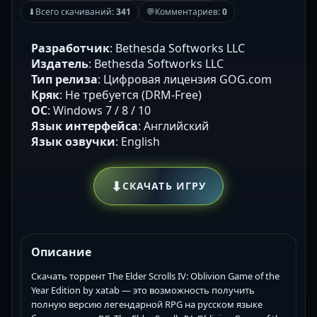
⬇
Всего скачиваний:
341
💬
Комментариев:
0
Разработчик
: Bethesda Softworks LLC
Издатель
: Bethesda Softworks LLC
Тип релиза
: Цифровая лицензия GOG.com
Кряк
: Не требуется (DRM-Free)
ОС
: Windows 7 / 8 / 10
Язык интерфейса
: Английский
Язык озвучки
: English
⬇
СКАЧАТЬ ИГРУ
Описание
Скачать торрент The Elder Scrolls IV: Oblivion Game of the
Year Edition by xatab — это возможность получить
полную версию легендарной RPG на русском языке