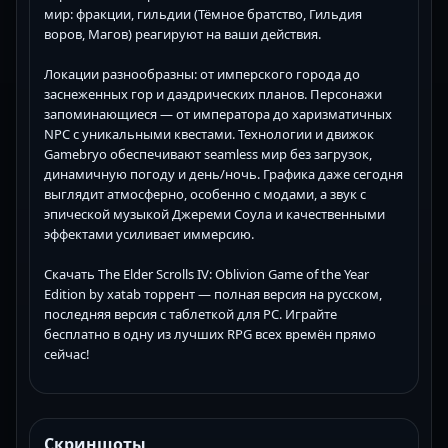
мир: фракции, гильдии (Тёмное братство, Гильдия
воров, Магов) реагируют на ваши действия.
Локации разнообразны: от имперского города до
заснеженных гор и даэдрических планов. Персонажи
запоминающиеся — от императора до харизматичных
NPC с уникальными квестами. Технологии и движок
Gamebryo обеспечивают seamless мир без загрузок,
динамичную погоду и день/ночь. Графика даже сегодня
выглядит атмосферно, особенно с модами, а звук с
эпической музыкой Джереми Соула и качественными
эффектами усиливает иммерсию.
Скачать The Elder Scrolls IV: Oblivion Game of the Year
Edition by xatab торрент — полная версия на русском,
последняя версия с таблеткой для PC. Играйте
бесплатно в одну из лучших RPG всех времён прямо
сейчас!
Скриншоты