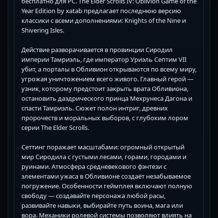
бесплатно для PC. The Elder Scrolls IV: Oblivion Game of the
Year Edition by xatab предлагает последнюю версию
классики с всеми дополнениями: Knights of the Nine и
Shivering Isles.
Действие разворачивается в провинции Сиродил
империи Тамриэль, где император Уриэль Септим VII
убит, а порталы в Обливион открываются по всему миру,
угрожая уничтожением всего живого. Главный герой —
узник, которому предстоит закрыть врата Обливиона,
остановить даэдрического принца Мехрунеса Дагона и
спасти Тамриэль. Сюжет полон интриг, древних
пророчеств и моральных выборов, с глубоким лором
серии The Elder Scrolls.
Сеттинг поражает масштабами: огромный открытый
мир Сиродила с густыми лесами, горами, городами и
руинами. Атмосфера средневекового фэнтези с
элементами ужаса в Обливионе создаёт незабываемое
погружение. Особенности геймплея включают полную
свободу — создавайте персонажа любой расы,
развивайте навыки, выбирайте путь воина, мага или
вора. Механики ролевой системы позволяют влиять на