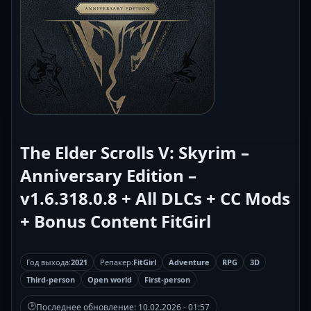
The Elder Scrolls V: Skyrim –
Anniversary Edition –
v1.6.318.0.8 + All DLCs + CC Mods
+ Bonus Content FitGirl
Год выхода:
2021
Репакер:
FitGirl
Adventure
RPG
3D
Third-person
Open world
First-person
🕒
Последнее обновление:
10.02.2026 - 01:57