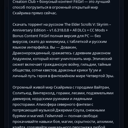
Creation Club + бонусный контент FitGirl — это лучший
способ погрузиться в огромный открытый мир
Скайрима прямо сейчас.
Скачать торрент на русском The Elder Scrolls V: Skyrim –
Anniversary Edition – v1.6.318.0.8 + All DLCs + CC Mods +
Bonus Content FitGirl полная версия для PC — без
вирусов, сжато до минимума, с таблеткой и русским
языком интерфейса. Вы — Довакин,
Драконорожденный, сражаетесь с древним драконом
Алдуином, который хочет уничтожить мир. Эпический
сюжет включает гражданскую войну, гильдии, тайные
общества, сотни квестов, драконьи крики Ту'ум и
личный путь героя в фэнтезийном мире Четвертой Эры.
Огромный живой мир Скайрима с городами Вайтран,
Солитьюд, Винтерхолд, горами, лесами, подземельями
двемеров, нордскими руинами и ледяными
просторами. Атмосфера северного фэнтези с
потрясающей музыкой Джереми Соула, снежными
бурями и магией. Геймплей — полная свобода:
прокачивайте навыки боя, магии, скрытности, алхимии,
крафта, создавайте уникального персонажа любой