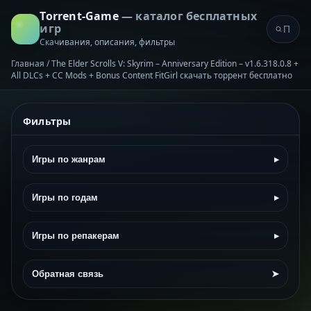
Torrent-Game
— каталог бесплатных
игр
Скачивания, описания, фильтры
Главная
/
The Elder Scrolls V: Skyrim – Anniversary Edition – v1.6.318.0.8 +
All DLCs + CC Mods + Bonus Content FitGirl скачать торрент бесплатно
Фильтры
Игры по жанрам
▸
Игры по годам
▸
Игры по репакерам
▸
Обратная связь
➤