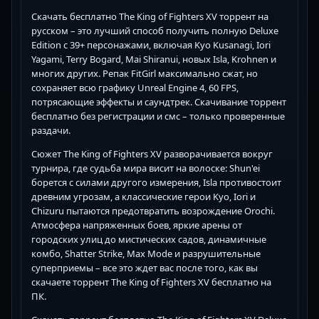
Скачать бесплатно The King of Fighters XV торрент на
русском – это лучший способ получить полную Deluxe
Edition с 39+ персонажами, включая Kyo Kusanagi, Iori
Yagami, Terry Bogard, Mai Shiranui, новых Isla, Krohnen и
многих других. Репак FitGirl максимально сжат, но
сохраняет всю графику Unreal Engine 4, 60 FPS,
потрясающие эффекты и саундтрек. Скачивание торрент
бесплатно без регистрации и смс – только проверенные
раздачи.
Сюжет The King of Fighters XV разворачивается вокруг
турнира, где судьба мира висит на волоске: Shun'ei
борется с силами другого измерения, Isla противостоит
древним угрозам, а классические герои Kyo, Iori и
Chizuru пытаются предотвратить возрождение Orochi.
Атмосфера напряженных боев, яркие арены от
городских улиц до мистических садов, динамичные
комбо, Shatter Strike, Max Mode и разрушительные
суперприемы – все это ждет вас после того, как вы
скачаете торрент The King of Fighters XV бесплатно на
ПК.