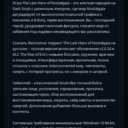
Игра The Last Hero of Nostalgaia – это жесткая пародия на
Dark Souls с циничным юмором, где мир Nostalgaia
деградирует от высокополигональной графики к
пикселям и 8-биту, теряя воспоминания. Вы – последний
герой, уродливая палочная фигурка, спасаете мир от
забвения под издевки ненавидящего вас рассказчика.
Скачать бесплатно торрент The Last Hero of Nostalgaia на
русском – полная версия включает обновление v2.0.24 и
DLC The Rise of Evil с новыми боссами, оружием, врагами
и локациями. Атмосфера мрачная, ироничная, полна
отсылок к классике: interconnected мир, чекпоинты,
смерть с потерей прогресса, но с юмором и сатирой.
Геймплей – классический Souls-like: точный бой в
третьем лице, уклонения, парирования, прокачка,
кастомизация героя, сбор воспоминаний для
восстановления мира, секреты, сайд-квесты и множество
смертей. Дополнение добавляет больше вызовов и
контента.
Системные требования минимальные: Windows 10 64-bit,