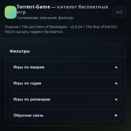
Torrent-Game
— каталог бесплатных
игр
Скачивания, описания, фильтры
Главная
/
The Last Hero of Nostalgaia – v2.0.24 + The Rise of Evil DLC
FitGirl скачать торрент бесплатно
Фильтры
Игры по жанрам
▸
Игры по годам
▸
Игры по репакерам
▸
Обратная связь
➤