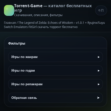
Torrent-Game
— каталог бесплатных
игр
Скачивания, описания, фильтры
Главная
/
The Legend of Zelda: Echoes of Wisdom – v1.0.1 + Ryujinx/Suyu
Switch Emulators FitGirl скачать торрент бесплатно
Фильтры
Игры по жанрам
▸
Игры по годам
▸
Игры по репакерам
▸
Обратная связь
➤