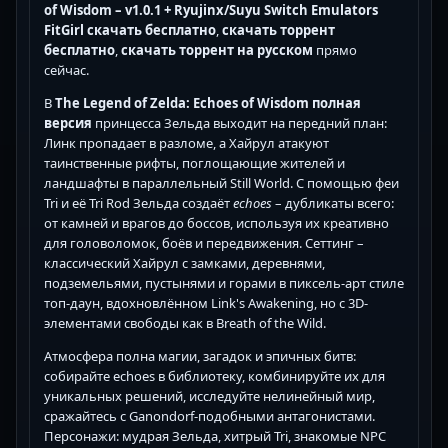
of Wisdom – v1.0.1 + Ryujinx/Suyu Switch Emulators
FitGirl
скачать бесплатно
,
скачать торрент
бесплатно
,
скачать торрент на русском
прямо
сейчас.
В
The Legend of Zelda: Echoes of Wisdom полная
версия
принцесса Зельда выходит на передний план:
Линк пропадает в разломе, а Хайрул атакуют
таинственные рифты, поглощающие жителей и
ландшафты в параллельный Still World. С помощью феи
Tri и её Tri Rod Зельда создаёт
echoes
– дубликаты всего:
от камней и врагов до боссов, используя их креативно
для головоломок, боёв и передвижения. Сеттинг –
классический Хайрул с замками, деревнями,
подземельями, пустынями и горами в пиксель-арт стиле
топ-даун, вдохновлённом Link's Awakening, но с 3D-
элементами свободы как в Breath of the Wild.
Атмосфера полна магии, загадок и эпичных битв:
собирайте echoes в библиотеку, комбинируйте их для
уникальных решений, исследуйте нелинейный мир,
сражайтесь с Ganondorf-подобными антагонистами.
Персонажи: мудрая Зельда, хитрый Tri, знакомые NPC