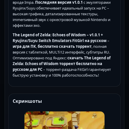
вроде Impa.
Последняя версия v1.0.1
с эмуляторами
Ryujinx/Suyu обеспечивает идеальный запуск на PC –
высокая графика, детализированные текстуры,
immersивный звук с оркестровой музыкой Nintendo и
эффектами эхо.
The Legend of Zelda: Echoes of Wisdom – v1.0.1 +
Ryujinx/Suyu Switch Emulators FitGirl на русском
–
игра для ПК
,
бесплатно скачать торрент
, полная
версия с таблеткой, MULTi12 интерфейс, субтитры RU.
Оптимизировано под Яндекс:
скачать The Legend of
Zelda: Echoes of Wisdom торрент бесплатно на
русском для PC
– торрент-раздача FitGirl гарантирует
быструю установку и 100% работоспособность!
Скриншоты