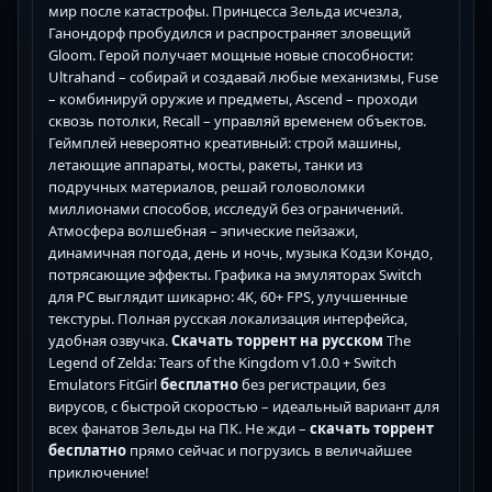
мир после катастрофы. Принцесса Зельда исчезла,
Ганондорф пробудился и распространяет зловещий
Gloom. Герой получает мощные новые способности:
Ultrahand – собирай и создавай любые механизмы, Fuse
– комбинируй оружие и предметы, Ascend – проходи
сквозь потолки, Recall – управляй временем объектов.
Геймплей невероятно креативный: строй машины,
летающие аппараты, мосты, ракеты, танки из
подручных материалов, решай головоломки
миллионами способов, исследуй без ограничений.
Атмосфера волшебная – эпические пейзажи,
динамичная погода, день и ночь, музыка Кодзи Кондо,
потрясающие эффекты. Графика на эмуляторах Switch
для PC выглядит шикарно: 4K, 60+ FPS, улучшенные
текстуры. Полная русская локализация интерфейса,
удобная озвучка.
Скачать торрент на русском
The
Legend of Zelda: Tears of the Kingdom v1.0.0 + Switch
Emulators FitGirl
бесплатно
без регистрации, без
вирусов, с быстрой скоростью – идеальный вариант для
всех фанатов Зельды на ПК. Не жди –
скачать торрент
бесплатно
прямо сейчас и погрузись в величайшее
приключение!