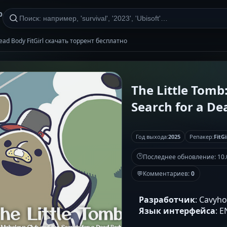
р
Dead Body FitGirl скачать торрент бесплатно
The Little Tomb
Search for a De
Год выхода:
2025
Репакер:
FitGi
🕒
Последнее обновление:
10.
💬
Комментариев:
0
Разработчик
: Cavyh
Язык интерфейса
: 