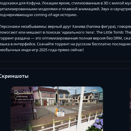
подсказки для Кофуна. Локации яркие, стилизованные в 3D с милой му
детализированными моделями и плавной анимацией. Звук и саундтре
подчеркивающую coming-of-age историю.
Персонажи незабываемы: верный друг Ханива (haniwa-фигура), говоря
помогают или мешают в поисках 'идеального тела'. The Little Tomb: The M
торрент-раздача — это оптимизированная полная версия без DRM, сжат
языка в интерфейсе. Скачайте торрент на русском бесплатно последн
необычных инди-игр 2025 года прямо сейчас!
Скриншоты