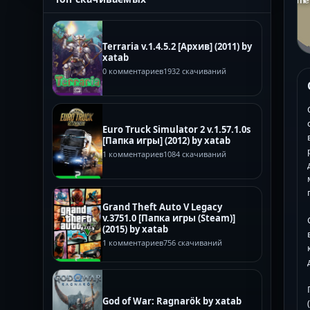
Terraria v.1.4.5.2 [Архив] (2011) by
xatab
0 комментариев
1932 скачиваний
Euro Truck Simulator 2 v.1.57.1.0s
[Папка игры] (2012) by xatab
1 комментариев
1084 скачиваний
Grand Theft Auto V Legacy
v.3751.0 [Папка игры (Steam)]
(2015) by xatab
1 комментариев
756 скачиваний
God of War: Ragnarök by xatab