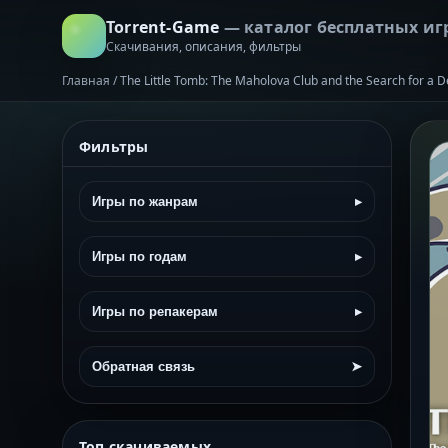
Torrent-Game
— каталог бесплатных иг
Скачивания, описания, фильтры
Главная
/
The Little Tomb: The Maholova Club and the Search for a 
Фильтры
Игры по жанрам
▸
Игры по годам
▸
Игры по репакерам
▸
Обратная связь
➤
Топ скачиваемых