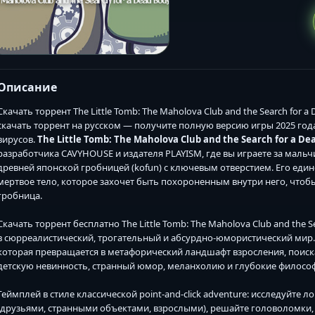
Описание
Скачать торрент The Little Tomb: The Maholova Club and the Search for a
скачать торрент на русском — получите полную версию игры 2025 года в
вирусов.
The Little Tomb: The Maholova Club and the Search for a De
разработчика CAVYHOUSE и издателя PLAYISM, где вы играете за мальч
древней японской гробницей (kofun) с ключевым отверстием. Его еди
мертвое тело, которое захочет быть похороненным внутри него, чтоб
гробница.
Скачать торрент бесплатно The Little Tomb: The Maholova Club and the 
в сюрреалистический, трогательный и абсурдно-юмористический мир. 
которая превращается в метафорический ландшафт взросления, поиска
детскую невинность, странный юмор, меланхолию и глубокие философ
Геймплей в стиле классической point-and-click adventure: исследуйте
(друзьями, странными объектами, взрослыми), решайте головоломки,