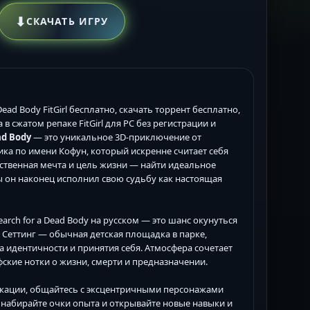
⬇
СКАЧАТЬ ИГРУ
 Dead Body FitGirl бесплатно, скачать торрент бесплатно,
 сжатом репаке FitGirl для PC без регистрации и
ad Body
— это уникальное 3D-приключение от
ика по имени Кофун, который искренне считает себя
нственная мечта и цель жизни — найти идеальное
ы он наконец исполнил свою судьбу как настоящая
Search for a Dead Body на русском — это шанс окунуться
Сеттинг — обычная детская площадка в парке,
 идентичности и принятия себя. Атмосфера сочетает
ские нотки о жизни, смерти и предназначении.
 локации, общайтесь с эксцентричными персонажами
 набирайте очки опыта и открывайте новые навыки и