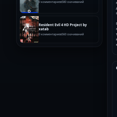
0 комментариев
580 скачиваний
Resident Evil 4 HD Project by
xatab
0 комментариев
560 скачиваний