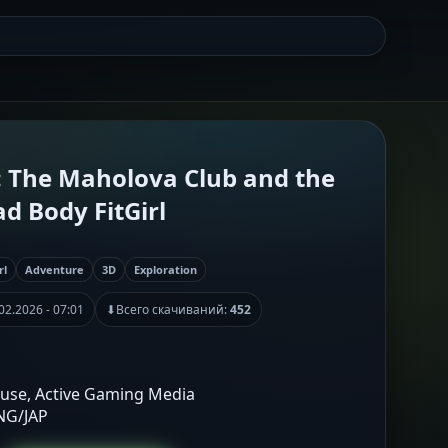
: The Maholova Club and the
ad Body FitGirl
rl
Adventure
3D
Exploration
02.2026 - 07:01
⬇
Всего скачиваний:
452
ouse, Active Gaming Media
ENG/JAP