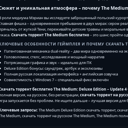
Сюжет и уникальная атмосфера – почему The Medium
В роли медиума Мэриан вы исследуете заброшенный польский курорт Н
Главная фишка – одновременное пребывание в двух мирах: сером ре
прячьтесь от жуткой Тени, переживайте детские травмы и моральные
ужаса.
Скачать торрент The Medium бесплатно
– это шанс пройти о
КЛЮЧЕВЫЕ ОСОБЕННОСТИ ГЕЙМПЛЕЯ И ПОЧЕМУ СКАЧАТЬ 
Патентованная механика dual-reality – два мира одновременно на э
Головоломки, стелс, исследование и мощный нарратив
Потрясающая графика и звук – идеально для ПК
Deluxe Edition бонусы: саундтрек, артбук и эксклюзивы
Полная русская локализация интерфейса + английская озвучка
Совместимость с Windows 7 – специальный фикс включён
Скачать торрент бесплатно The Medium: Deluxe Edition – Update 4 + 
полная версия, на русском, без регистрации,
скачать торрент на рус
игра запускается без проблем. Не ищите дальше – лучшая версия для 
Ключевые запросы:
The Medium Deluxe Edition скачать торрент, скач
The Medium, скачать торрент на русском The Medium, The Medium полная