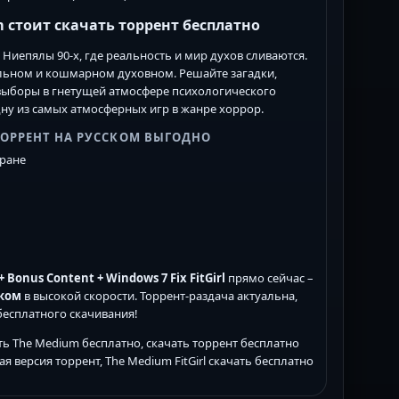
 стоит скачать торрент бесплатно
иепялы 90-х, где реальность и мир духов сливаются.
альном и кошмарном духовном. Решайте загадки,
 выборы в гнетущей атмосфере психологического
дну из самых атмосферных игр в жанре хоррор.
ТОРРЕНТ НА РУССКОМ ВЫГОДНО
кране
Bonus Content + Windows 7 Fix FitGirl
прямо сейчас –
ском
в высокой скорости. Торрент-раздача актуальна,
бесплатного скачивания!
ать The Medium бесплатно, скачать торрент бесплатно
 версия торрент, The Medium FitGirl скачать бесплатно