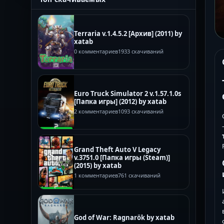
Terraria v.1.4.5.2 [Архив] (2011) by
xatab
0 комментариев
1933 скачиваний
Euro Truck Simulator 2 v.1.57.1.0s
[Папка игры] (2012) by xatab
2 комментариев
1093 скачиваний
Grand Theft Auto V Legacy
v.3751.0 [Папка игры (Steam)]
(2015) by xatab
1 комментариев
761 скачиваний
God of War: Ragnarök by xatab