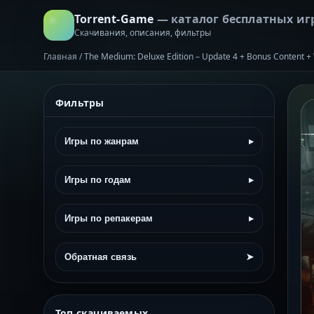
Torrent-Game
— каталог бесплатных иг
Скачивания, описания, фильтры
Главная
/
The Medium: Deluxe Edition – Update 4 + Bonus Content +
Фильтры
Игры по жанрам
▸
Игры по годам
▸
Игры по репакерам
▸
Обратная связь
➤
Топ скачиваемых