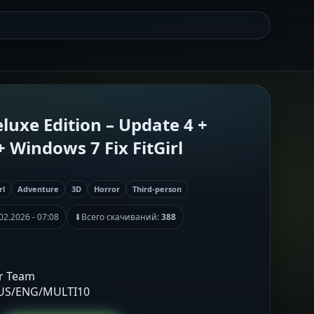
uxe Edition – Update 4 +
 Windows 7 Fix FitGirl
rl
Adventure
3D
Horror
Third-person
02.2026 - 07:08
⬇
Всего скачиваний:
388
er Team
RUS/ENG/MULTI10