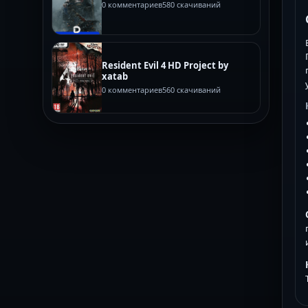
0 комментариев
580 скачиваний
Resident Evil 4 HD Project by
xatab
0 комментариев
560 скачиваний