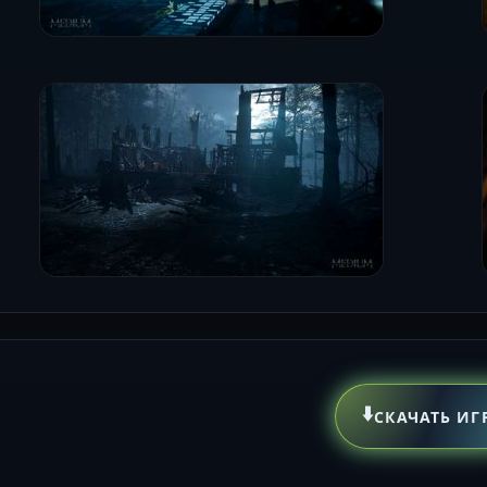
⬇️
СКАЧАТЬ ИГ