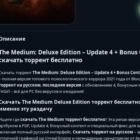
Описание
The Medium: Deluxe Edition – Update 4 + Bonus 
скачать торрент бесплатно
Скачать торрент
The Medium: Deluxe Edition – Update 4 + Bonus Conte
– полная версия топового психологического хоррора 2021 года от Bloo
торрент на русском
,
последняя версия
с обновлением 4, бонусным к
FitGirl – всё для PC без вирусов и ожидания!
Скачать The Medium Deluxe Edition торрент бесплатн
именно эту раздачу
Ищете где
скачать The Medium торрент бесплатно
? Эта репак-верс
артбуком в PDF, Update 4, бонусный контент и специальный фикс для за
включая полный русский интерфейс.
Скачать торрент на русском
– з
отличной графикой на Unreal Engine и легендарным саундтреком от Акиры