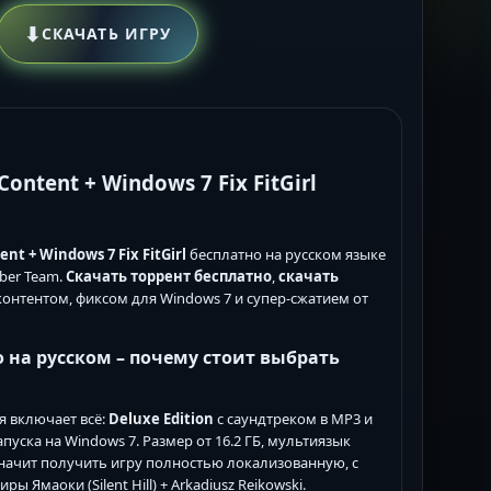
⬇
СКАЧАТЬ ИГРУ
Content + Windows 7 Fix FitGirl
nt + Windows 7 Fix FitGirl
бесплатно на русском языке
ber Team.
Скачать торрент бесплатно
,
скачать
онтентом, фиксом для Windows 7 и супер-сжатием от
о на русском – почему стоит выбрать
ия включает всё:
Deluxe Edition
с саундтреком в MP3 и
пуска на Windows 7. Размер от 16.2 ГБ, мультиязык
начит получить игру полностью локализованную, с
 Ямаоки (Silent Hill) + Arkadiusz Reikowski.