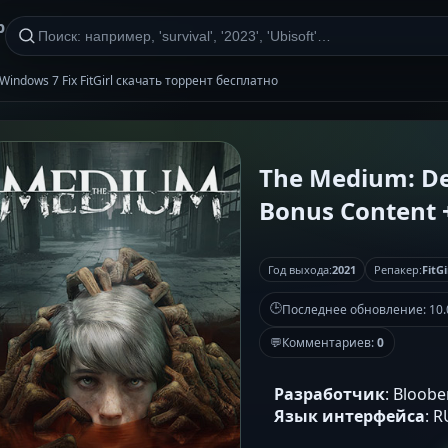
р
 Windows 7 Fix FitGirl скачать торрент бесплатно
The Medium: Del
Bonus Content +
Год выхода:
2021
Репакер:
FitGi
🕒
Последнее обновление:
10.
💬
Комментариев:
0
Разработчик
: Bloob
Язык интерфейса
: 