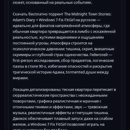
сюжет, основанный на реальных событиях.
Скачать бесплатно торрент The Midnight Town Stories:
Adam’s Diary + Windows 7 Fix FitGirl на русском —
идеально для фанатов напряжённой атмосферы, где
обычная квартира превращается в лимбо с искажённой
реальностью, жуткими видениями и ощущением
постоянной угрозы. Атмосфера строится на
психологическом давлении: тишина, скрип, внезапные
скримеры и глубокий страх одиночества. Геймплей —
first-person исследование, сбор предметов, логические
пазлы в стиле 90-х, избегание опасностей и раскрытие
трагической истории Адама, tormented души между
мирами.
Локации детализированы: тесная квартира перетекает в
сюрреалистические пространства с неожиданными
поворотами, графика реалистичная и мрачная с
отличными тенями и эффектами, звук — тревожная
музыка, реалистичные эффекты и гнетущая тишина.
Движок обеспечивает плавный запуск даже на слабом
железе, а Windows 7 Fix FitGirl позволяет играть на