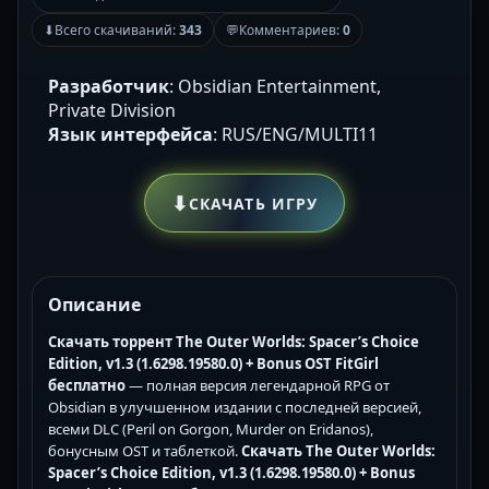
⬇
Всего скачиваний:
343
💬
Комментариев:
0
Разработчик
: Obsidian Entertainment,
Private Division
Язык интерфейса
: RUS/ENG/MULTI11
⬇
СКАЧАТЬ ИГРУ
Описание
Скачать торрент The Outer Worlds: Spacer’s Choice
Edition, v1.3 (1.6298.19580.0) + Bonus OST FitGirl
бесплатно
— полная версия легендарной RPG от
Obsidian в улучшенном издании с последней версией,
всеми DLC (Peril on Gorgon, Murder on Eridanos),
бонусным OST и таблеткой.
Скачать The Outer Worlds:
Spacer’s Choice Edition, v1.3 (1.6298.19580.0) + Bonus