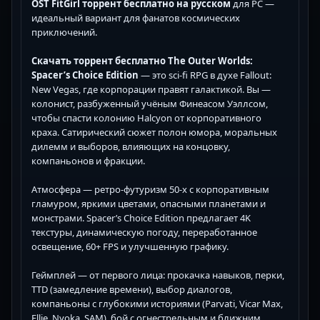
OST FitGirl торрент бесплатно на русском
для PC —
идеальный вариант для фанатов космических
приключений.
Скачать торрент бесплатно The Outer Worlds:
Spacer’s Choice Edition
— это sci-fi RPG в духе Fallout:
New Vegas, где корпорации правят галактикой. Вы —
колонист, разбуженный учёным Финеасом Уэллсом,
чтобы спасти колонию Halcyon от корпоративного
краха. Сатирический сюжет полон юмора, моральных
дилемм и выборов, влияющих на концовку,
компаньонов и фракции.
Атмосфера — ретро-футуризм 50-х с корпоративным
гламуром, яркими цветами, опасными планетами и
монстрами. Spacer’s Choice Edition предлагает 4K
текстуры, динамическую погоду, переработанное
освещение, 60+ FPS и улучшенную графику.
Геймплей — от первого лица: прокачка навыков, перки,
TTD (замедление времени), выбор диалогов,
компаньоны с глубокими историями (Parvati, Vicar Max,
Ellie, Nyoka, SAM), бой с огнестрельным и ближним