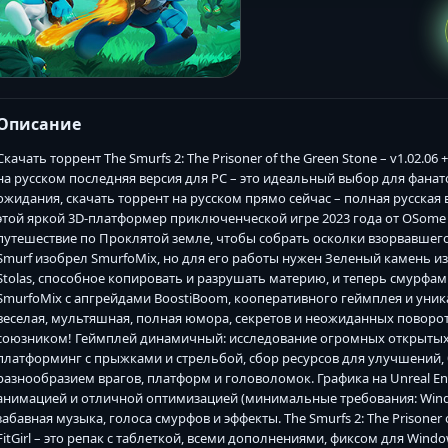
Описание
Скачать торрент The Smurfs 2: The Prisoner of the Green Stone – v1.02.06 
на русском последняя версия для PC – это идеальный выбор для фанат
ожидания, скачать торрент на русском прямо сейчас – полная русская 
этой яркой 3D-платформер приключенческой игре 2023 года от OSome S
путешествие по Проклятой земле, чтобы собрать осколки взорвавшег
Smurf изобрел SmurfoMix, но для его работы нужен Зеленый камень из
Stolas, способное копировать и разрушать материю, и теперь смурфа
SmurfoMix с апгрейдами BoostiBoom, кооперативного геймплея и уни
веселая, мультяшная, полная юмора, секретов и неожиданных поворо
союзником! Геймплей динамичный: исследование огромных открытых 
платформинг с прыжками и стрельбой, сбор ресурсов для улучшений, б
разнообразием врагов, платформ и головоломок. Графика на Unreal Eng
анимацией и отличной оптимизацией (минимальные требования: Windows
забавная музыка, голоса смурфов и эффекты. The Smurfs 2: The Prisoner of
FitGirl – это репак с таблеткой, всеми дополнениями, фиксом для Windo