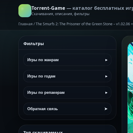
Torrent-Game
— каталог бесплатных иг
Скачивания, описания, фильтры
Главная
/
The Smurfs 2: The Prisoner of the Green Stone – v1.02.06
Фильтры
Игры по жанрам
▸
Игры по годам
▸
Игры по репакерам
▸
Обратная связь
➤
Топ скачиваемых