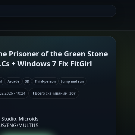
he Prisoner of the Green Stone
LCs + Windows 7 Fix FitGirl
rl
Arcade
3D
Third-person
Jump and run
02.2026 - 10:24
⬇
Всего скачиваний:
307
 Studio, Microids
RUS/ENG/MULTI15