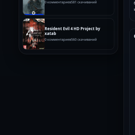
0 комментариев
581 скачиваний
Resident Evil 4 HD Project by
xatab
0 комментариев
560 скачиваний