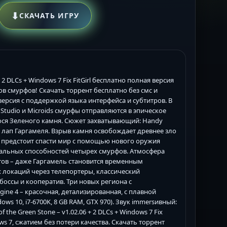
⬇
СКАЧАТЬ ИГРУ
+ 2 DLCs + Windows 7 Fix FitGirl бесплатно полная версия
ов смурфов! Скачать торрент бесплатно без смс и
версия с поддержкой языка интерфейса и субтитров. В
tudio и Microids смурфы отправляются в эпическое
ося Зеленого камня. Сюжет захватывающий: Handy
 лап Гаргамеля. Взрыв камня освобождает древнее зло
м предстоит спасти мир с помощью нового оружия
кальных способностей четырех смурфов. Атмосфера
тов – даже Гаргамель становится временным
локаций через телепортеры, классический
оссы и кооператив. Три новых региона с
ine 4 – красочная, детализированная, с плавной
 10, i7-6700K, 8 GB RAM, GTX 970). Звук immersивный:
 the Green Stone – v1.02.06 + 2 DLCs + Windows 7 Fix
ws 7, сжатием без потери качества. Скачать торрент