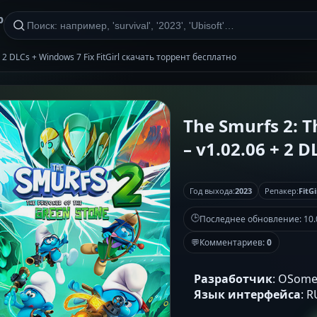
р
 + 2 DLCs + Windows 7 Fix FitGirl скачать торрент бесплатно
The Smurfs 2: T
– v1.02.06 + 2 D
Год выхода:
2023
Репакер:
FitGi
🕒
Последнее обновление:
10.
💬
Комментариев:
0
Разработчик
: OSome
Язык интерфейса
: 