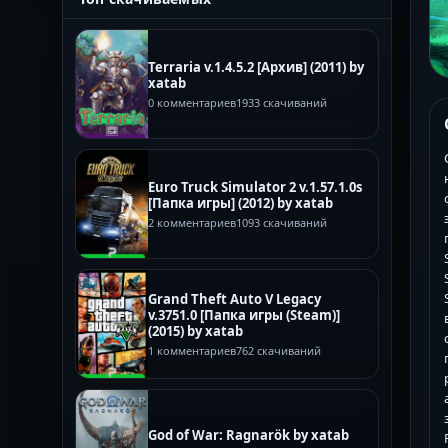
Terraria v.1.4.5.2 [Архив] (2011) by
xatab
0 комментариев
1933 скачиваний
Euro Truck Simulator 2 v.1.57.1.0s
[Папка игры] (2012) by xatab
2 комментариев
1093 скачиваний
Grand Theft Auto V Legacy
v.3751.0 [Папка игры (Steam)]
(2015) by xatab
1 комментариев
762 скачиваний
God of War: Ragnarök by xatab