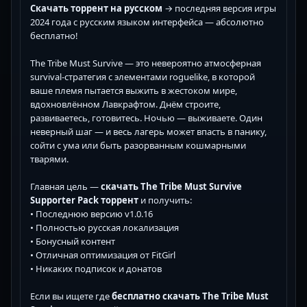
Скачать торрент на русском
→ последняя версия игры
2024 года с русским языком интерфейса — абсолютно
бесплатно!
The Tribe Must Survive — это невероятно атмосферная
survival-стратегия с элементами roguelike, в которой
ваше племя пытается выжить в жестоком мире,
вдохновлённом Лавкрафтом. Днём строите,
развиваетесь, готовитесь. Ночью — выживаете. Один
неверный шаг — и весь лагерь может впасть в панику,
сойти с ума или быть разорванным кошмарными
тварями.
Главная цель —
скачать The Tribe Must Survive
Supporter Pack торрент
и получить:
• Последнюю версию v1.0.16
• Полностью русская локализация
• Бонусный контент
• Отличная оптимизация от FitGirl
• Никаких подписок и донатов
Если вы ищете где
бесплатно скачать The Tribe Must