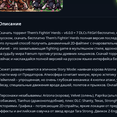
Описание
Скачать торрент Them’s Fightin’ Herds – v6.0.0 + 7 DLCs FitGirl бесплатн
русском, скачать бесплатно Them’s Fightin’ Herds полная версия после
это лучший способ получить динамичный 2D-файтинг с очаровательны
Mane6 – это захватывающая fighting game в мультяшном стиле, вдохно
за судьбу мира Fœnum против угрозы древних хищников. Скачай торрент T
сейчас и наслаждайся полной версией на русском языке интерфейса бе
Сюжет разворачивается в эпичном Story Mode: наивная корова Arizona 
спасти мир от Предаторов. Атмосфера сочетает милую, яркую эстети
Геймплей – упрощенная, но очень глубокая механика: 4 кнопки атаки, 
decay, специальные движения вроде дашей, полетов и прыжков. Онлай
Персонажи незабываемы: Arizona (корова), Velvet (олень), Paprika (альп
собаками), Tianhuo (драконоподобная), плюс DLC: Shanty, Texas, Strong
историями. Графика – потрясающие 2D-спрайты, яркие локации от прер
эффекты и английская озвучка от звезд вроде Tara Strong. Движок Z-En