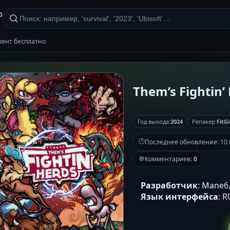
р
оррент бесплатно
Them’s Fightin’ 
Год выхода:
2024
Репакер:
FitGi
🕒
Последнее обновление:
10.
💬
Комментариев:
0
Разработчик
: Mane6
Язык интерфейса
: 