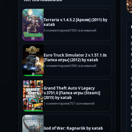
Terraria v.1.4.5.2 [Архив] (2011) by
xatab
0 комментариев
1933 скачиваний
Euro Truck Simulator 2 v.1.57.1.0s
[Папка игры] (2012) by xatab
1 комментариев
1090 скачиваний
Grand Theft Auto V Legacy
v.3751.0 [Папка игры (Steam)]
(2015) by xatab
1 комментариев
757 скачиваний
God of War: Ragnarök by xatab