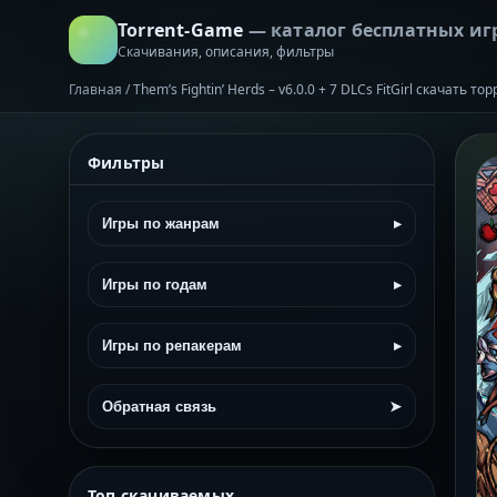
Torrent-Game
— каталог бесплатных иг
Скачивания, описания, фильтры
Главная
/
Them’s Fightin’ Herds – v6.0.0 + 7 DLCs FitGirl скачать т
Фильтры
Игры по жанрам
▸
Игры по годам
▸
Игры по репакерам
▸
Обратная связь
➤
Топ скачиваемых