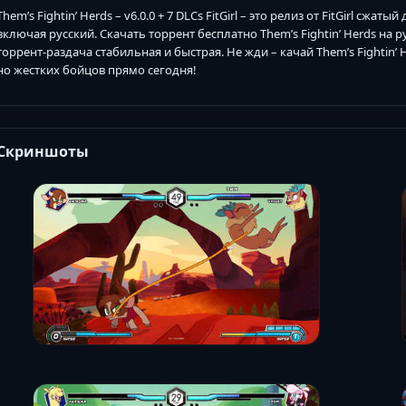
Them’s Fightin’ Herds – v6.0.0 + 7 DLCs FitGirl – это релиз от FitGirl сжаты
включая русский. Скачать торрент бесплатно Them’s Fightin’ Herds на 
торрент-раздача стабильная и быстрая. Не жди – качай Them’s Fightin’
но жестких бойцов прямо сегодня!
Скриншоты