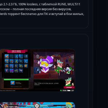
й до 2.1-2.3 ГБ, 100% lossless, с таблеткой RUNE, MULTi11
русском – полная последняя версия без вирусов,
 Herds торрент бесплатно для ПК и вступай в бои милых,