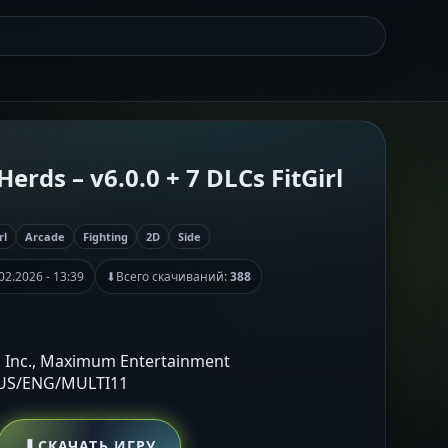
Herds – v6.0.0 + 7 DLCs FitGirl
rl
Arcade
Fighting
2D
Side
02.2026 - 13:39
⬇
Всего скачиваний:
388
, Inc., Maximum Entertainment
RUS/ENG/MULTI11
⬇
СКАЧАТЬ ИГРУ