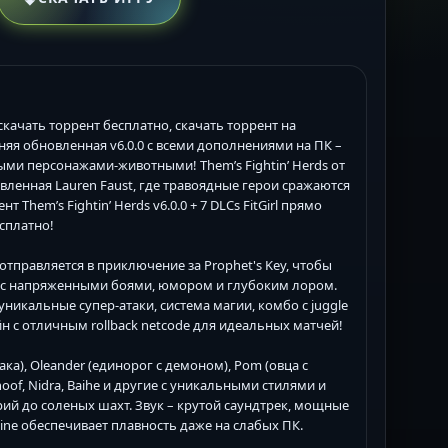
о, скачать торрент бесплатно, скачать торрент на
дняя обновленная v6.0.0 с всеми дополнениями на ПК –
ми персонажами-животными! Them’s Fightin’ Herds от
вленная Lauren Faust, где травоядные герои сражаются
hem’s Fightin’ Herds v6.0.0 + 7 DLCs FitGirl прямо
сплатно!
отправляется в приключение за Prophet's Key, чтобы
ку с напряженными боями, юмором и глубоким лором.
уникальные супер-атаки, система магии, комбо с juggle
н с отличным rollback netcode для идеальных матчей!
ака), Oleander (единорог с демоном), Pom (овца с
hoof, Nidra, Baihe и другие с уникальными стилями и
ий до соленых шахт. Звук – крутой саундтрек, мощные
gine обеспечивает плавность даже на слабых ПК.