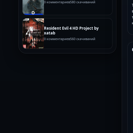
0 комментариев
580 скачиваний
Resident Evil 4 HD Project by
xatab
0 комментариев
560 скачиваний