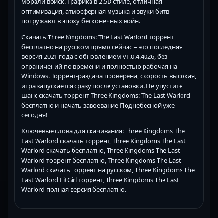
морали войск. Графика в 2.5D стиле, отличная
оптимизация, атмосферная музыка и звуки битв
погружают в эпоху бесконечных войн.
Скачать Three Kingdoms: The Last Warlord торрент
бесплатно на русском прямо сейчас – это последняя
версия 2021 года с обновлением v1.0.4.4026, без
ограничений по времени и полностью рабочая на
Windows. Торрент-раздача проверена, скорость высокая,
игра запускается сразу после установки. Не упустите
шанс скачать торрент Three Kingdoms: The Last Warlord
бесплатно и начать завоевание Поднебесной уже
сегодня!
Ключевые слова для скачивания: Three Kingdoms The
Last Warlord скачать торрент, Three Kingdoms The Last
Warlord скачать бесплатно, Three Kingdoms The Last
Warlord торрент бесплатно, Three Kingdoms The Last
Warlord скачать торрент на русском, Three Kingdoms The
Last Warlord FitGirl торрент, Three Kingdoms The Last
Warlord полная версия бесплатно.