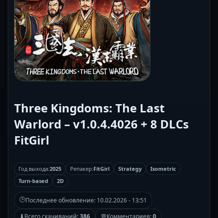
Three Kingdoms: The Last
Warlord – v1.0.4.4026 + 8 DLCs
FitGirl
Год выхода:
2025
Репакер:
FitGirl
Strategy
Isometric
Turn-based
2D
🕒
Последнее обновление:
10.02.2026 - 13:51
⬇
Всего скачиваний:
386
💬
Комментариев:
0