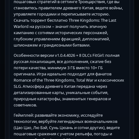
пошаговых стратегий в сеттинге Троецарствия, где вы
становитесь правителем древнего Китая, ведете войны,
управляете городами и переписываете историю.
Скачать торрент бесплатно Three Kingdoms: The Last
Warlord на русском – значит получить эпичную
кампанию с сотнями исторических персонажей,
глубоким управлением фракцией, дипломатией,
шпионажем и грандиозными битвами.
Особенности версии v1.0.4.4026 + 8 DLCs FitGirl: полная
русская локализация, все дополнения, сжатие без
потери качества, минимум 3 ГБ вместо 10+ ГБ
оригинала. Игра идеально подходит для фанатов
Romance of the Three Kingdoms, Total War и классических
SLG. Атмосфера древнего Китая передана через
детализированные карты, уникальные события,
природные катастрофы, знаменитых генералов и
советников.
Геймплей: развивайте экономику, исследуйте
технологии, вербуйте легендарных военачальников
(Цао Цао, Лю Бэй, Сунь Цюань и сотни других), ведите
пошаговые сражения с учетом рельефа, погоды и