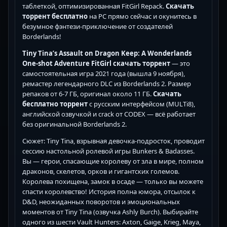
таблеткой, оптимизированная FitGirl Repack.
Скачать
торрент бесплатно
на PC прямо сейчас и окунитесь в
безумное фэнтези-приключение от создателей
Borderlands!
Tiny Tina’s Assault on Dragon Keep: A Wonderlands
One-shot Adventure FitGirl скачать торрент
— это
самостоятельная игра 2021 года (вышла 9 ноября),
ремастер легендарного DLC из Borderlands 2. Размер
репаков от 6-7 ГБ, оригинал около 11 ГБ.
Скачать
бесплатно торрент
с русским интерфейсом (MULTi8),
английской озвучкой и crack от CODEX — всё работает
без оригинальной Borderlands 2.
Сюжет: Tiny Tina, взрывная девочка-подросток, проводит
сессию настольной ролевой игры Bunkers & Badasses.
Вы — герои, спасающие королеву от зла в мире, полном
драконов, скелетов, орков и гигантских големов.
Королева похищена, замок в осаде — только вы можете
спасти королевство! История полна юмора, отсылок к
D&D, неожиданных поворотов и эмоциональных
моментов от Tiny Tina (озвучка Ashly Burch). Выбирайте
одного из шести Vault Hunters: Axton, Gaige, Krieg, Maya,