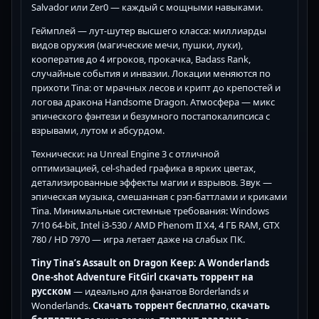
Salvador или Zer0 — каждый с мощными навыками.
Геймплей — лут-шутер высшего класса: миллиарды
видов оружия (магические мечи, пушки, луки),
кооператив до 4 игроков, прокачка, Badass Rank,
случайные события и инвазии. Локации меняются по
прихоти Tina: от мрачных лесов и крипт до крепостей и
логова дракона Handsome Dragon. Атмосфера — микс
эпического фэнтези и безумного постапокалипсиса с
взрывами, лутом и абсурдом.
Технически: на Unreal Engine 3 с отличной
оптимизацией, cel-shaded графика в ярких цветах,
детализированные эффекты магии и взрывов. Звук —
эпическая музыка, смешанная с рэп-баттлами и криками
Tina. Минимальные системные требования: Windows
7/10 64-bit, Intel i3-530 / AMD Phenom II X4, 4 ГБ RAM, GTX
780 / HD 7970 — игра летает даже на слабых ПК.
Tiny Tina’s Assault on Dragon Keep: A Wonderlands
One-shot Adventure FitGirl скачать торрент на
русском
— идеально для фанатов Borderlands и
Wonderlands.
Скачать торрент бесплатно
,
скачать