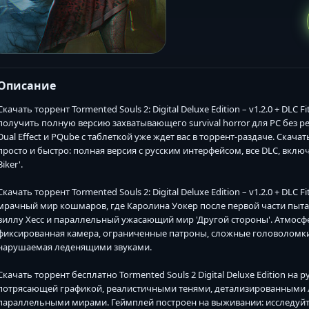
Описание
Скачать торрент Tormented Souls 2: Digital Deluxe Edition – v1.2.0 + DLC
получить полную версию захватывающего survival horror для PC без ре
Dual Effect и PQube с таблеткой уже ждет вас в торрент-раздаче. Скача
просто и быстро: полная версия с русским интерфейсом, все DLC, включа
Biker'.
Скачать торрент Tormented Souls 2: Digital Deluxe Edition – v1.2.0 + DLC 
мрачный мир кошмаров, где Каролина Уокер после первой части пытае
виллу Хесс и параллельный ужасающий мир 'Другой стороны'. Атмосфера н
фиксированная камера, ограниченные патроны, сложные головоломки,
нарушаемая леденящими звуками.
Скачать торрент бесплатно Tormented Souls 2 Digital Deluxe Edition на р
потрясающей графикой, реалистичными тенями, детализированными
параллельными мирами. Геймплей построен на выживании: исследуйт