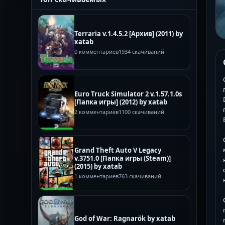
Terraria v.1.4.5.2 [Архив] (2011) by
xatab
0 комментариев
1934 скачиваний
Euro Truck Simulator 2 v.1.57.1.0s
[Папка игры] (2012) by xatab
2 комментариев
1100 скачиваний
Grand Theft Auto V Legacy
v.3751.0 [Папка игры (Steam)]
(2015) by xatab
1 комментариев
763 скачиваний
God of War: Ragnarök by xatab