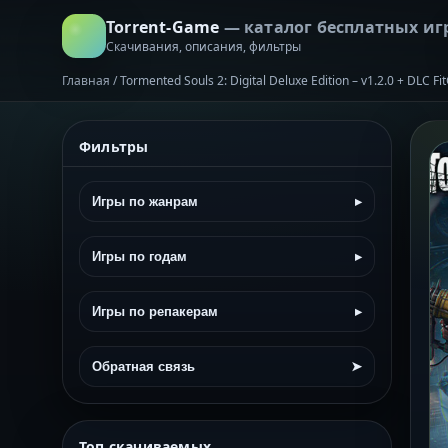
Torrent-Game
— каталог бесплатных иг
Скачивания, описания, фильтры
Главная
/
Tormented Souls 2: Digital Deluxe Edition – v1.2.0 + DLC 
Фильтры
Игры по жанрам
▸
Игры по годам
▸
Игры по репакерам
▸
Обратная связь
➤
Топ скачиваемых