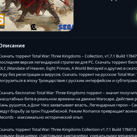
Описание
Скачать торрент Total War: Three Kingdoms – Collection, v1.7.1 Build 1784
последняя версия легендарной стратегии для PC. Скачать торрент бесплат
DLC (Mandate of Heaven, Eight Princes, A World Betrayed и другие) в сж
игру без регистрации и вирусов. Скачать торрент на русском Total Wa
погрузиться в эпоху Троецарствия с русским интерфейсом и субтитрам
Скачать бесплатно Total War: Three Kingdoms торрент – значит получ
масштабных битв в реальном времени на движке Warscape. Действие раз
Хань рушится, а Донг Чжо захватывает власть. Легендарные герои – Cao C
ведут борьбу за трон Поднебесной. Режим Romance превращает воинов
Records – максимально исторический опыт.
Скачать торрент Total War: Three Kingdoms Collection v1.7.1 Build 17847
новыми фракциями, стартовыми кампаниями, уникальными механикам