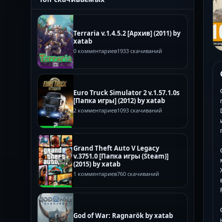
Terraria v.1.4.5.2 [Архив] (2011) by
xatab
0 комментариев
1933 скачиваний
Euro Truck Simulator 2 v.1.57.1.0s
[Папка игры] (2012) by xatab
2 комментариев
1093 скачиваний
Grand Theft Auto V Legacy
v.3751.0 [Папка игры (Steam)]
(2015) by xatab
1 комментариев
760 скачиваний
God of War: Ragnarök by xatab