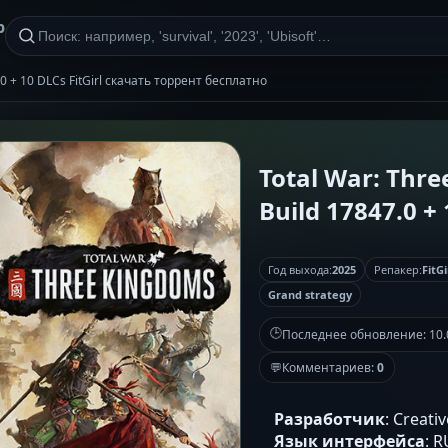
р
7.0 + 10 DLCs FitGirl скачать торрент бесплатно
Total War: Thre
Build 17847.0 + 
Год выхода:
2025
Репакер:
FitGi
Grand strategy
🕒
Последнее обновление:
10.
💬
Комментариев:
0
Разработчик
: Creati
Язык интерфейса
: 