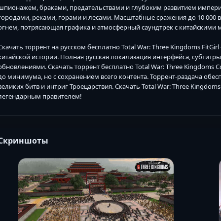
шпионажем, браками, предательствами и глубоким развитием импери
городами, реками, горами и лесами. Масштабные сражения до 10 000 
огнем, потрясающая графика и атмосферный саундтрек с китайскими 
Скачать торрент на русском бесплатно Total War: Three Kingdoms FitGirl
китайской истории. Полная русская локализация интерфейса, субтитры,
обновлениями. Скачать торрент бесплатно Total War: Three Kingdoms Co
до минимума, но с сохранением всего контента. Торрент-раздача обес
великих битв и интриг Троецарствия. Скачать Total War: Three Kingdom
легендарным правителем!
Скриншоты