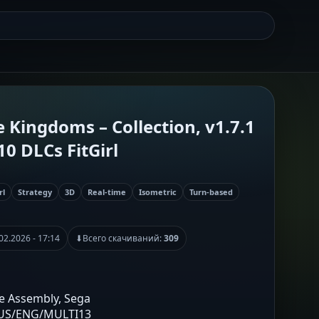
e Kingdoms – Collection, v1.7.1
10 DLCs FitGirl
rl
Strategy
3D
Real-time
Isometric
Turn-based
02.2026 - 17:14
⬇
Всего скачиваний:
309
ve Assembly, Sega
RUS/ENG/MULTI13