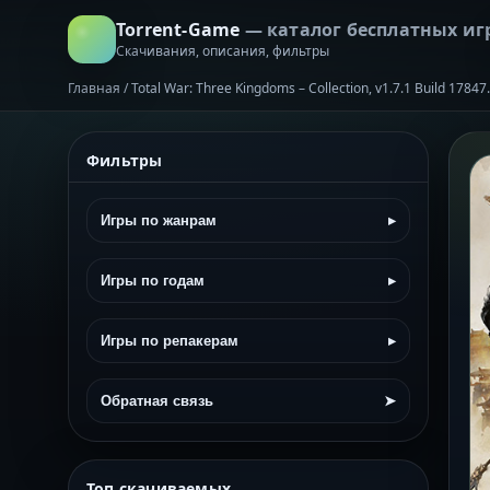
Torrent-Game
— каталог бесплатных иг
Скачивания, описания, фильтры
Главная
/
Total War: Three Kingdoms – Collection, v1.7.1 Build 1784
Фильтры
Игры по жанрам
▸
Игры по годам
▸
Игры по репакерам
▸
Обратная связь
➤
Топ скачиваемых