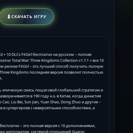
⬇
СКАЧАТЬ ИГРУ
7.0 + 10 DLCs FitGirl бесплатно на русском – полная
но Total War: Three Kingdoms Collection v1.7.1 + все 10
атом релизе FitGirl – это лучший способ получить полную
r: Three Kingdoms последняя версия позволит полностью
и.
ить эпическую смесь пошаговой глобальной стратегии и
ворачивается в 190 году н.э. в Китае, когда династия
ao, Liu Bei, Sun Jian, Yuan Shao, Dong Zhuo и другие –
 в супергероев с невероятными способностями, а
.0 бесплатно – это полная версия с 10 дополнениями,
и дипломатии, системой отношений Guanxi,