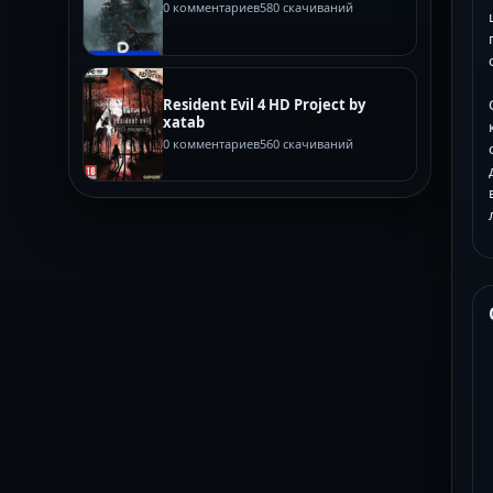
0 комментариев
580 скачиваний
Resident Evil 4 HD Project by
xatab
0 комментариев
560 скачиваний