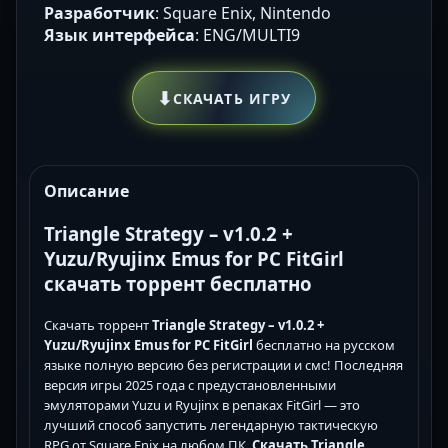
Разработчик
: Square Enix, Nintendo
Язык интерфейса
: ENG/MULTI9
⬇
СКАЧАТЬ ИГРУ
Описание
Triangle Strategy – v1.0.2 +
Yuzu/Ryujinx Emus for PC FitGirl
скачать торрент бесплатно
Скачать торрент
Triangle Strategy – v1.0.2 +
Yuzu/Ryujinx Emus for PC FitGirl
бесплатно на русском
языке полную версию без регистрации и смс! Последняя
версия игры 2025 года с предустановленными
эмуляторами Yuzu и Ryujinx в репаках FitGirl — это
лучший способ запустить легендарную тактическую
RPG от Square Enix на любом ПК.
Скачать Triangle