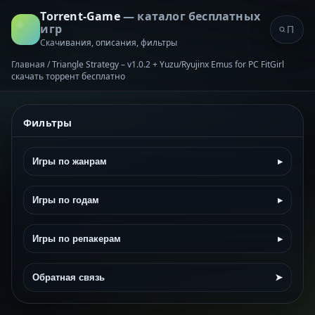
Torrent-Game
— каталог бесплатных
игр
Скачивания, описания, фильтры
Главная
/
Triangle Strategy – v1.0.2 + Yuzu/Ryujinx Emus for PC FitGirl
скачать торрент бесплатно
Фильтры
Игры по жанрам
▸
Игры по годам
▸
Игры по репакерам
▸
Обратная связь
➤