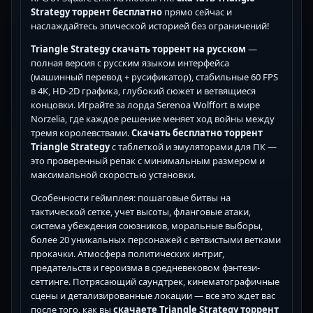
Strategy торрент бесплатно
прямо сейчас и
наслаждайтесь эпической историей без ограничений!
Triangle Strategy скачать торрент на русском
—
полная версия с русским языком интерфейса
(машинный перевод + русификатор), стабильные 60 FPS
в 4K, HD-2D графика, глубокий сюжет и ветвящиеся
концовки. Играйте за лорда Serenoa Wolffort в мире
Norzelia, где каждое решение меняет ход войны между
тремя королевствами.
Скачать бесплатно торрент
Triangle Strategy
с таблеткой и эмуляторами для ПК —
это проверенный репак с минимальным размером и
максимальной скоростью установки.
Особенности геймплея: пошаговые битвы на
тактической сетке, учет высоты, фланговые атаки,
система убеждения союзников, моральные выборы,
более 20 уникальных персонажей с ветвистыми ветками
прокачки. Атмосфера политических интриг,
предательств и героизма в средневековом фэнтези-
сеттинге. Потрясающий саундтрек, кинематографичные
сцены и детализированные локации — все это ждет вас
после того, как вы
скачаете Triangle Strategy торрент