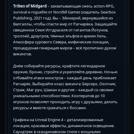
Tribes of Midgard
– захватывающая смесь action-RPG,
survival и roguelite от Norsfell Games (издатель Gearbox
Publishing, 2021 год). Вы – Эйнхерий, вернувшийся из
Валгаллы, чтобы спасти мир от Рагнарёка. Защищайте
священное Семя Иггдрасиля от гигантов Йотунов,
троллей, драугров, тёмных эльфов и армии Хель.
Атмосфера сурового Севера, мифические локации,
процедурная генерация миров – всё пропитано духом
викингов.
Днём собирайте ресурсы, крафтите легендарное
оружие, броню, стройте и укрепляйте деревню. Ночью
отбивайте атаки монстров – каждый день приближает
Рагнарёк. Выбирайте класс викинга: Берсерк, Охотник,
Страж, Маг рун, Шаман и другие – каждый со своими
уникальными способностями. Кооператив до 10
игроков позволяет проходить игру с друзьями, делить
ресурсы и вместе сражаться с боссами.
Графика на Unreal Engine 4 – детализированные
локации, красивые эффекты, динамичное освещение.
Саундтрек в скандинавском стиле с мощными