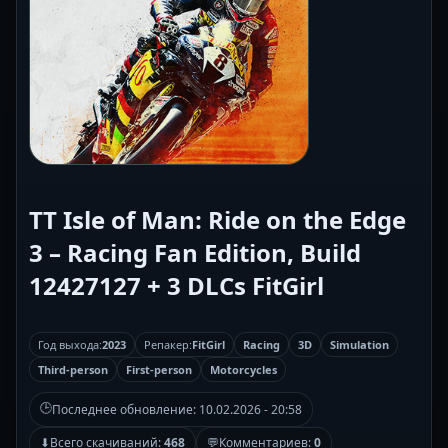
TT Isle of Man: Ride on the Edge
3 – Racing Fan Edition, Build
12427127 + 3 DLCs FitGirl
Год выхода:
2023
Репакер:
FitGirl
Racing
3D
Simulation
Third-person
First-person
Motorcycles
🕒
Последнее обновление:
10.02.2026 - 20:58
⬇
Всего скачиваний:
468
💬
Комментариев:
0