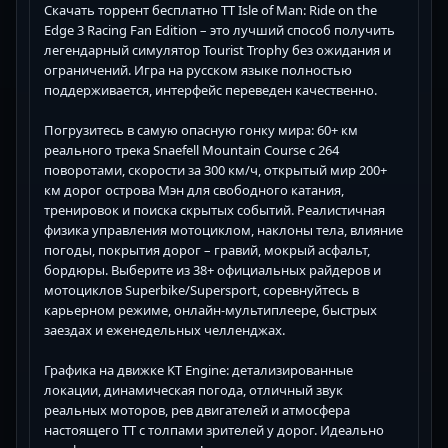
Скачать торрент бесплатно TT Isle of Man: Ride on the
Edge 3 Racing Fan Edition – это лучший способ получить
легендарный симулятор Tourist Trophy без ожидания и
ограничений. Игра на русском языке полностью
поддерживается, интерфейс переведен качественно.
Погрузитесь в самую опасную гонку мира: 60+ км
реального трека Snaefell Mountain Course с 264
поворотами, скорости за 300 км/ч, открытый мир 200+
км дорог острова Мэн для свободного катания,
тренировок и поиска скрытых событий. Реалистичная
физика управления мотоциклом, наклоны тела, влияние
погоды, покрытия дорог – гравий, мокрый асфальт,
бордюры. Выберите из 38+ официальных райдеров и
мотоциклов Superbike/Supersport, соревнуйтесь в
карьерном режиме, онлайн-мультиплеере, быстрых
заездах и еженедельных челленджах.
Графика на движке KT Engine: детализированные
локации, динамическая погода, отличный звук
реальных моторов, рев двигателей и атмосфера
настоящего TT с толпами зрителей у дорог. Идеально