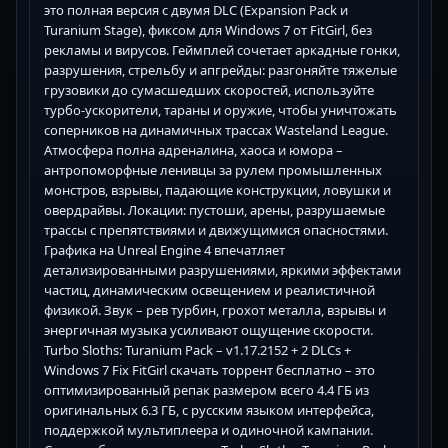
это полная версия с двумя DLC (Expansion Pack и
Turanium Stage), фиксом для Windows 7 от FitGirl, без
рекламы и вирусов. Геймплей сочетает аркадные гонки,
разрушения, стрельбу и апгрейды: разгоняйте тяжелые
грузовики до сумасшедших скоростей, используйте
турбо-ускорители, тараны и оружие, чтобы уничтожать
соперников на динамичных трассах Wasteland League.
Атмосфера полна адреналина, хаоса и юмора –
антропоморфные ленивцы за рулем промышленных
монстров, взрывы, падающие конструкции, ловушки и
овердрайвы. Локации: пустоши, арены, разрушаемые
трассы с препятствиями и движущимися опасностями.
Графика на Unreal Engine 4 впечатляет
детализированными разрушениями, яркими эффектами
частиц, динамическим освещением и реалистичной
физикой. Звук – рев турбин, грохот металла, взрывы и
энергичная музыка усиливают ощущение скорости.
Turbo Sloths: Turanium Pack – v1.17.2152 + 2 DLCs +
Windows 7 Fix FitGirl скачать торрент бесплатно – это
оптимизированный репак размером всего 4.4 ГБ из
оригинальных 6.3 ГБ, с русским языком интерфейса,
поддержкой мультиплеера и одиночной кампании.