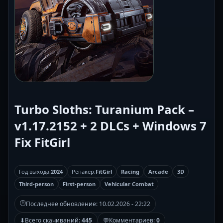
Turbo Sloths: Turanium Pack –
v1.17.2152 + 2 DLCs + Windows 7
Fix FitGirl
Год выхода:
2024
Репакер:
FitGirl
Racing
Arcade
3D
Third-person
First-person
Vehicular Combat
🕒
Последнее обновление:
10.02.2026 - 22:22
⬇
Всего скачиваний:
445
💬
Комментариев:
0