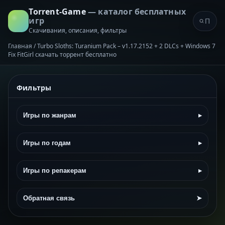
Torrent-Game
— каталог бесплатных
игр
Скачивания, описания, фильтры
Главная
/
Turbo Sloths: Turanium Pack – v1.17.2152 + 2 DLCs + Windows 7
Fix FitGirl скачать торрент бесплатно
Фильтры
Игры по жанрам
▸
Игры по годам
▸
Игры по репакерам
▸
Обратная связь
➤