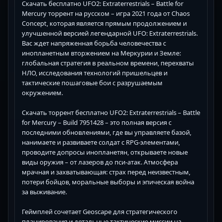
Скачать бесплатно UFO2: Extraterrestrials – Battle for
Mercury торрент на русском – игра 2021 года от Chaos
Concept, которая является прямым продолжением и
улучшенной версией легендарной UFO: Extraterrestrials.
Вас ждет напряженная борьба человечества с
инопланетным вторжением на Меркурии и Земле:
глобальная стратегия в реальном времени, перехваты
НЛО, исследования технологий пришельцев и
тактические пошаговые бои с разрушаемым
окружением.
Скачать торрент бесплатно UFO2: Extraterrestrials – Battle
for Mercury – Build 7951428 – это полная версия с
последними обновлениями, где вы управляете базой,
нанимаете и развиваете солдат с RPG-элементами,
проводите допросы инопланетян, открываете новые
виды оружия – от лазеров до пси-атак. Атмосфера
мрачная и захватывающая: страх перед неизвестным,
потери бойцов, моральные выборы и эпическая война
за выживание.
Геймплей сочетает Geoscape для стратегического
планирования и детальные тактические миссии на