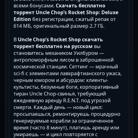
всеми бонусами.
Скачать бесплатно
торрент Uncle Chop’s Rocket Shop: Deluxe
Edition
без регистрации, сжатый репак от
614 МБ, оригинальный размер 2.7 ГБ.
В
Uncle Chop’s Rocket Shop скачать
торрент бесплатно на русском
вы
становитесь механиком Уилбуром —
антропоморфным лисом в заброшенной
космической станции. Сеттинг — мрачный
sci-fi с элементами лавкрафтианского ужаса,
черным юмором и абсурдом: клиенты-
культисты, безумные боги, корпоративный
тиран Uncle Chop-свинья, требующий
ежедневную аренду R.E.N.T. под угрозой
смерти. Каждый день — новый цикл:
просыпаешься, ремонтируешь процедурно
генерируемые корабли за ограниченное
время (часто 8 минут), платишь аренду или
умираешь — и цикл повторяется с