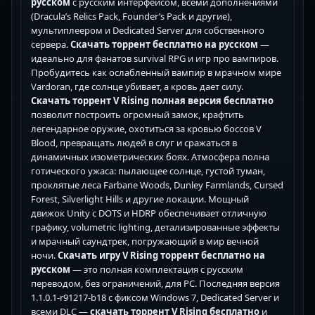
русском
с русским интерфейсом, всеми дополнениями
(Dracula’s Relics Pack, Founder’s Pack и другие),
мультиплеером и Dedicated Server для собственного
сервера.
Скачать торрент бесплатно на русском
—
идеально для фанатов survival RPG и игр про вампиров.
Пробудитесь как ослабленный вампир в мрачном мире
Vardoran, где солнце убивает, а кровь дает силу.
Скачать торрент V Rising полная версия бесплатно
позволит построить огромный замок, крафтить
легендарное оружие, охотиться за кровью боссов V
Blood, превращать людей в слуг и сражаться в
динамичных изометрических боях. Атмосфера полна
готического ужаса: пылающее солнце, густой туман,
проклятые леса Farbane Woods, Dunley Farmlands, Cursed
Forest, Silverlight Hills и другие локации. Мощный
движок Unity с DOTS и HDRP обеспечивает отличную
графику, volumetric lighting, детализированные эффекты
и мрачный саундтрек, погружающий в мир вечной
ночи.
Скачать игру V Rising торрент бесплатно на
русском
— это полная комплектация с русским
переводом, без ограничений, для PC. Последняя версия
1.1.0.1-r91217-b18 с фиксом Windows 7, Dedicated Server и
всеми DLC —
скачать торрент V Rising бесплатно
и