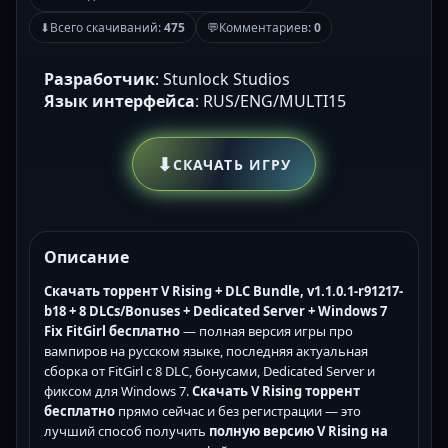
⬇
Всего скачиваний:
475
💬
Комментариев:
0
Разработчик
: Stunlock Studios
Язык интерфейса
: RUS/ENG/MULTI15
⬇
СКАЧАТЬ ИГРУ
Описание
Скачать торрент V Rising + DLC Bundle, v1.1.0.1-r91217-
b18 + 8 DLCs/Bonuses + Dedicated Server + Windows 7
Fix FitGirl бесплатно
— полная версия игры про
вампиров на русском языке, последняя актуальная
сборка от FitGirl с 8 DLC, бонусами, Dedicated Server и
фиксом для Windows 7.
Скачать V Rising торрент
бесплатно
прямо сейчас и без регистрации — это
лучший способ получить
полную версию V Rising на