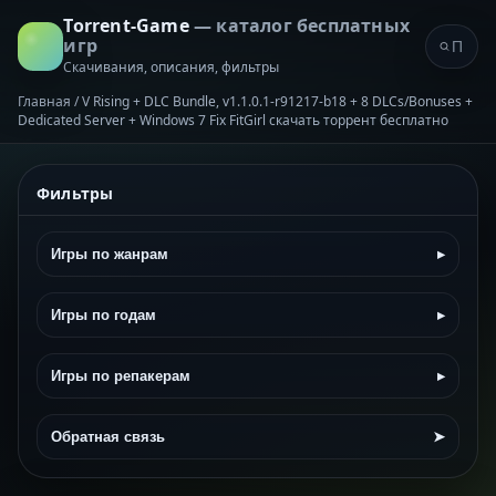
Torrent-Game
— каталог бесплатных
игр
Скачивания, описания, фильтры
Главная
/
V Rising + DLC Bundle, v1.1.0.1-r91217-b18 + 8 DLCs/Bonuses +
Dedicated Server + Windows 7 Fix FitGirl скачать торрент бесплатно
Фильтры
Игры по жанрам
▸
Игры по годам
▸
Игры по репакерам
▸
Обратная связь
➤