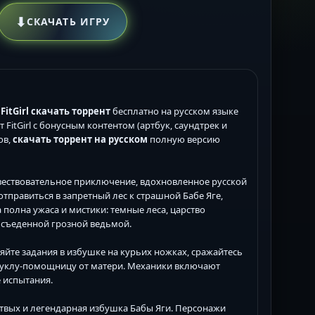
⬇
СКАЧАТЬ ИГРУ
t FitGirl скачать торрент
бесплатно на русском языке
FitGirl с бонусным контентом (артбук, саундтрек и
ов,
скачать торрент на русском
полную версию
ествовательное приключение, вдохновленное русской
тправиться в запретный лес к страшной Бабе Яге,
 полна ужаса и мистики: темные леса, царство
ь съеденной грозной ведьмой.
няйте задания в избушке на курьих ножках, сражайтесь
куклу-помощницу от матери. Механики включают
 испытания.
ртвых и легендарная избушка Бабы Яги. Персонажи