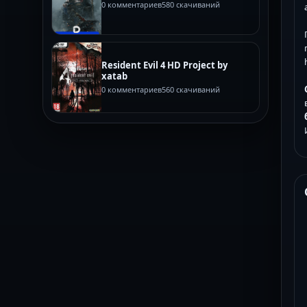
0 комментариев
580 скачиваний
Resident Evil 4 HD Project by
xatab
0 комментариев
560 скачиваний