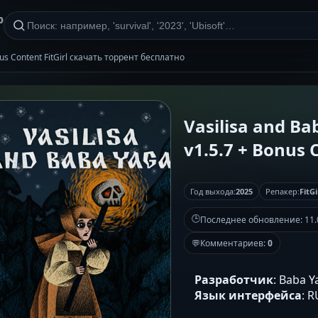
р
onus Content FitGirl скачать торрент бесплатно
Vasilisa and Bab
v1.5.7 + Bonus C
Год выхода:
2025
Репакер:
FitGi
🕒
Последнее обновление:
11.
💬
Комментариев:
0
Разработчик
: Baba 
Язык интерфейса
: 