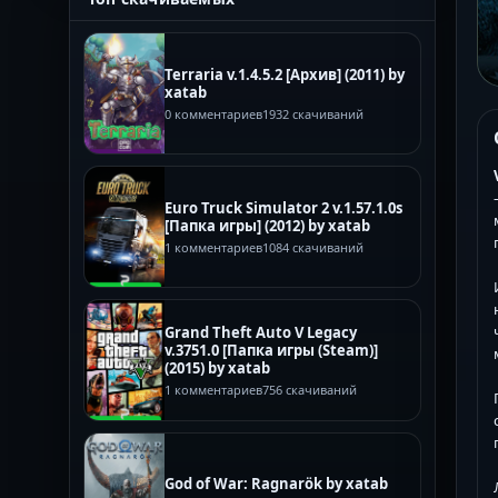
Terraria v.1.4.5.2 [Архив] (2011) by
xatab
0 комментариев
1932 скачиваний
Euro Truck Simulator 2 v.1.57.1.0s
[Папка игры] (2012) by xatab
1 комментариев
1084 скачиваний
Grand Theft Auto V Legacy
v.3751.0 [Папка игры (Steam)]
(2015) by xatab
1 комментариев
756 скачиваний
God of War: Ragnarök by xatab