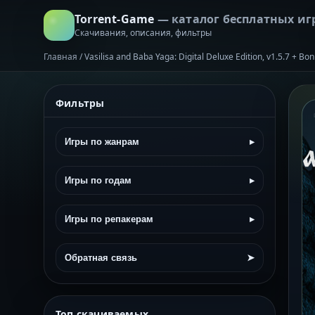
Torrent-Game
— каталог бесплатных иг
Скачивания, описания, фильтры
Главная
/
Vasilisa and Baba Yaga: Digital Deluxe Edition, v1.5.7 + B
Фильтры
Игры по жанрам
▸
Игры по годам
▸
Игры по репакерам
▸
Обратная связь
➤
Топ скачиваемых