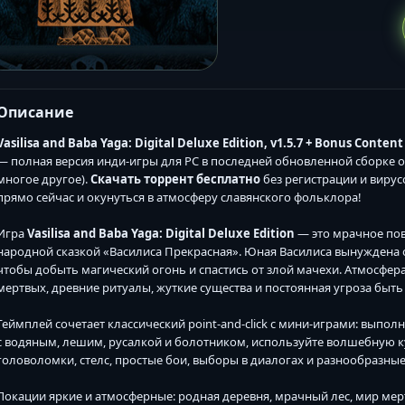
Описание
Vasilisa and Baba Yaga: Digital Deluxe Edition, v1.5.7 + Bonus Conten
— полная версия инди-игры для PC в последней обновленной сборке от 
многое другое).
Скачать торрент бесплатно
без регистрации и вирус
прямо сейчас и окунуться в атмосферу славянского фольклора!
Игра
Vasilisa and Baba Yaga: Digital Deluxe Edition
— это мрачное пов
народной сказкой «Василиса Прекрасная». Юная Василиса вынуждена о
чтобы добыть магический огонь и спастись от злой мачехи. Атмосфера
мертвых, древние ритуалы, жуткие существа и постоянная угроза быт
Геймплей сочетает классический point-and-click с мини-играми: выпол
с водяным, лешим, русалкой и болотником, используйте волшебную 
головоломки, стелс, простые бои, выборы в диалогах и разнообразные
Локации яркие и атмосферные: родная деревня, мрачный лес, мир ме