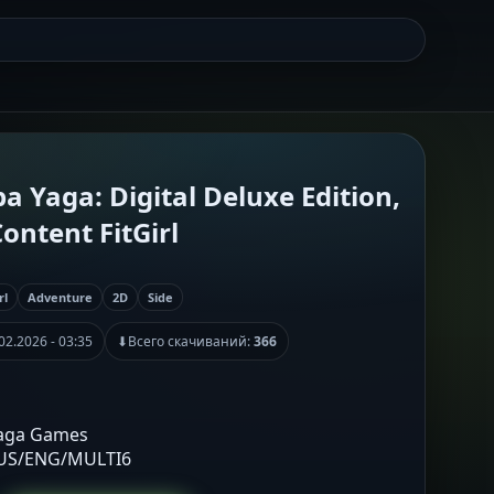
a Yaga: Digital Deluxe Edition,
ontent FitGirl
rl
Adventure
2D
Side
02.2026 - 03:35
⬇
Всего скачиваний:
366
Yaga Games
RUS/ENG/MULTI6