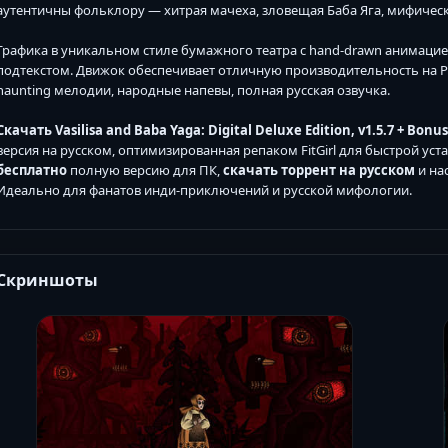
аутентичны фольклору — хитрая мачеха, зловещая Баба Яга, мифическ
Графика в уникальном стиле бумажного театра с hand-drawn анимаци
подтекстом. Движок обеспечивает отличную производительность на P
haunting мелодии, народные напевы, полная русская озвучка.
Скачать Vasilisa and Baba Yaga: Digital Deluxe Edition, v1.5.7 + Bon
версия на русском, оптимизированная репаком FitGirl для быстрой уст
бесплатно
полную версию для ПК,
скачать торрент на русском
и на
Идеально для фанатов инди-приключений и русской мифологии.
Скриншоты