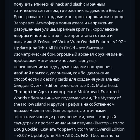
получить эпический hack and slash с мрачным
готическим сеттингом, где охотник на демонов Виктор
Вран сражается с ордами монстров в проклятом городе
Загоравия. Атмосфера полна ужаса и напряжения:
разрушенные улицы, мрачные крипты, королевские
дворцы и порталы в ад – всё пропитано готикой и
динамикой. Геймплей Victor Vran: Overkill Edition – v2.07 +
Update June 7th + All DLCs FitGirl – это быстрые
изометрические бои, огромный арсенал оружия (мечи,
дробовики, магические посохи, гарпуны),
переключение между двумя видами вооружения,
двойной прыжок, уклонения, комбо, демонские
способности и destiny cards для создания уникальных
билдов. Overkill Edition включает все DLC: Motorhead:
Through the Ages с саундтреком Motörhead, Fractured
Worlds с бесконечными подземельями, The Mystery of
the Hollow Island и другие. Графика на собственном
движке Haemimont Games яркая, с отличными
эффектами частиц и разрушениями, звук – мощный
саундтрек и профессиональная озвучка (Виктор – голос
Doug Cockle). Скачать торрент Victor Vran: Overkill Edition
– v2.07 + Update June 7th + All DLCs FitGirl бесплатно на