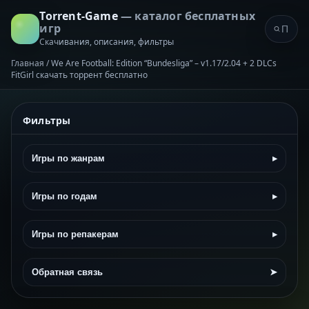
Torrent-Game
— каталог бесплатных
игр
Скачивания, описания, фильтры
Главная
/
We Are Football: Edition “Bundesliga” – v1.17/2.04 + 2 DLCs
FitGirl скачать торрент бесплатно
Фильтры
Игры по жанрам
▸
Игры по годам
▸
Игры по репакерам
▸
Обратная связь
➤