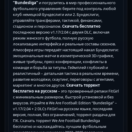
“Bundesliga”
и погрузитесь в мир профессионального
футбольного управления: берите под контроль любой
клуб немецкой Бундеслиги или 2. Бундеслиги,
управляйте трансферами, тактикой, финансами,
стадионом и персоналом.
Скачать бесплатно
последнюю версию v1.17/2.04 с двумя DLC, включая
режим женского футбола, полную русскую
локализацию интерфейса и реальные составы сезонов.
Атмосфера игры передаёт настоящий накал Бундеслиги:
эмоциональные матчи в изометрической 3D-графике,
живые трибуны, пресс-конференции, конфликты в
команде и борьба за титулы. Геймплей глубокий и
реалистичный – детальная тактика в реальном времени,
развитие молодёжи, скаутинг, переговоры с агентами,
маркетинг и многое другое.
Скачать торрент
бесплатно на русском
– это проверенный репаки FitGirl
с минимальным размером, быстрой установкой и без
вирусов. Играйте в We Are Football: Edition “Bundesliga” –
v1.17/2.04 + 2 DLCs FitGirl на русском языке, последняя
версия, полная, без ограничений, торрент-раздача для
ПК. Скачать торрент We Are Football Bundesliga
бесплатно и наслаждайтесь лучшим футбольным