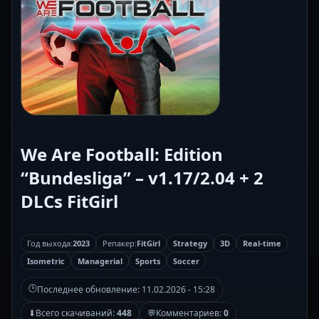
We Are Football: Edition
“Bundesliga” – v1.17/2.04 + 2
DLCs FitGirl
Год выхода:
2023
Репакер:
FitGirl
Strategy
3D
Real-time
Isometric
Managerial
Sports
Soccer
🕒
Последнее обновление:
11.02.2026 - 15:28
⬇
Всего скачиваний:
448
💬
Комментариев:
0