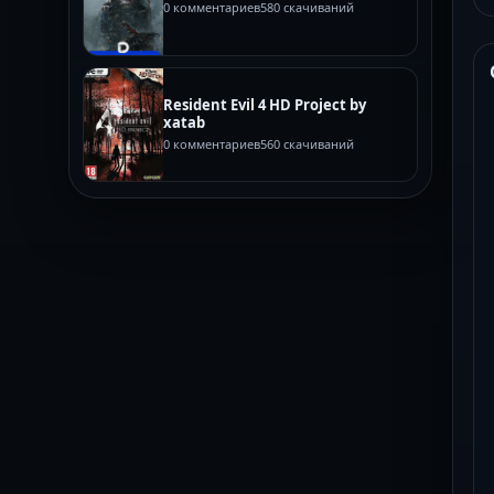
0 комментариев
580 скачиваний
Resident Evil 4 HD Project by
xatab
0 комментариев
560 скачиваний