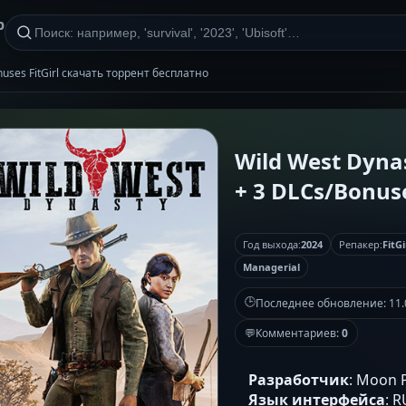
р
onuses FitGirl скачать торрент бесплатно
Wild West Dynast
+ 3 DLCs/Bonuse
Год выхода:
2024
Репакер:
FitGi
Managerial
🕒
Последнее обновление:
11.
💬
Комментариев:
0
Разработчик
: Moon P
Язык интерфейса
: 