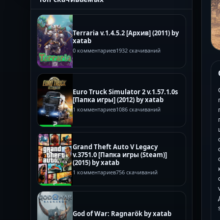
Terraria v.1.4.5.2 [Архив] (2011) by
xatab
0 комментариев
1932 скачиваний
Euro Truck Simulator 2 v.1.57.1.0s
[Папка игры] (2012) by xatab
1 комментариев
1086 скачиваний
Grand Theft Auto V Legacy
v.3751.0 [Папка игры (Steam)]
(2015) by xatab
1 комментариев
756 скачиваний
God of War: Ragnarök by xatab