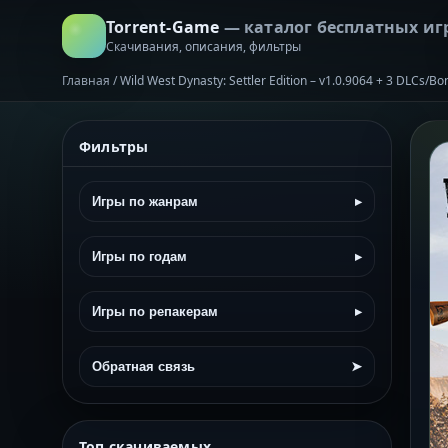
Torrent-Game
— каталог бесплатных иг
Скачивания, описания, фильтры
Главная
/
Wild West Dynasty: Settler Edition – v1.0.9064 + 3 DLCs/B
Фильтры
Игры по жанрам
▸
Игры по годам
▸
Игры по репакерам
▸
Обратная связь
➤
Топ скачиваемых