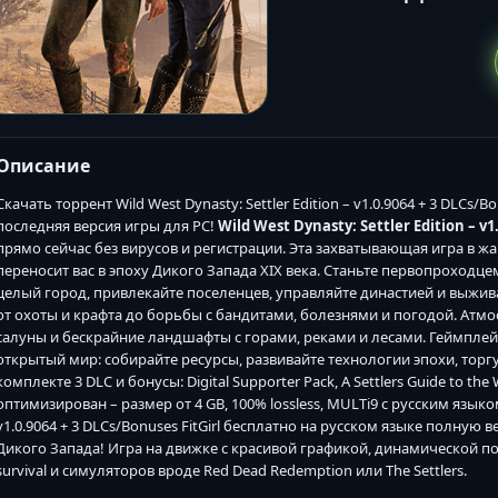
Описание
Скачать торрент Wild West Dynasty: Settler Edition – v1.0.9064 + 3 DLCs/
последняя версия игры для PC!
Wild West Dynasty: Settler Edition – v
прямо сейчас без вирусов и регистрации. Эта захватывающая игра в ж
переносит вас в эпоху Дикого Запада XIX века. Станьте первопроходце
целый город, привлекайте поселенцев, управляйте династией и выжив
от охоты и крафта до борьбы с бандитами, болезнями и погодой. Атмо
салуны и бескрайние ландшафты с горами, реками и лесами. Геймплей
открытый мир: собирайте ресурсы, развивайте технологии эпохи, торгу
комплекте 3 DLC и бонусы: Digital Supporter Pack, A Settlers Guide to the W
оптимизирован – размер от 4 GB, 100% lossless, MULTi9 с русским языком.
v1.0.9064 + 3 DLCs/Bonuses FitGirl бесплатно на русском языке полну
Дикого Запада! Игра на движке с красивой графикой, динамической п
survival и симуляторов вроде Red Dead Redemption или The Settlers.