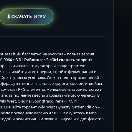
⬇
СКАЧАТЬ ИГРУ
Bonuses FitGirl бесплатно на русском – полная версия
1.0.9064 + 3 DLCs/Bonuses FitGirl скачать торрент
анре выживания, симулятора и градостроителя
м: осваивайте дикие прерии, стройте ферму, ранчо и
айте в суровых условиях. Сюжет полон приключений –
сфера аутентичная: пыльные дороги, ковбои, индейцы,
 сочетает RPG-элементы, менеджмент, строительство и
йте, выполняйте квесты и создавайте свою легенду. В
ild West, Original Soundtrack. Репак FitGirl
 Скачайте торрент Wild West Dynasty: Settler Edition –
ю версию последнюю версию для ПК и окунитесь в мир
огодой и реалистичным звуком – идеально для фанатов