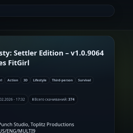
y: Settler Edition – v1.0.9064
s FitGirl
rl
Action
3D
Lifestyle
Third-person
Survival
02.2026 - 17:32
⬇
Всего скачиваний:
374
unch Studio, Toplitz Productions
RUS/ENG/MULTI9