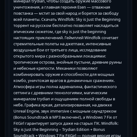
минерал trydian, чтобы создать оружие массового
уничтожения, а главная героиня Esen — отважная
повстанка — мстит за свой народ и борется за свободу
всей планеты. Скачать Windfolk: Sky is Just the Beginning
торрент на русском бесплатно позволяет насладиться
эпическим сюжетом, где sky is just the beginning
настоящих приключений. Геймплей Windfolk сочетает
стремительные полеты на джетпаке, интенсивные
воздушные бои от третьего лица, исследование
открытого мира с разнообразными локациями:
тропические острова, знойные пустыни, древние руины
и небесные крепости. Механики позволяют
комбинировать оружие и способности для мощных
комбо, уничтожая врагов в динамичных сражениях.
Атмосфера игры полна адреналина, фантастического
сеттинга с древними технологиями, магическим
минералом trydian и ощущением полной свободы в
небе. Графика яркая, детализированная, на движке
Unreal Engine, звук immersive с мощным саундтреком
(Bonus Soundtrack в MP3 включен!), а Windows 7 Fix от
FitGirl гарантирует запуск даже на старых ПК. Windfolk:
Sky is Just the Beginning – Trydian Edition + Bonus
Soundtrack + Windows 7 Fix FitGirl — полная версия игры